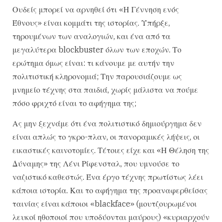
Ουδείς μπορεί να αρνηθεί ότι «Η Γέννηση ενός
Έθνους» είναι κομμάτι της ιστορίας. Υπήρξε,
τηρουμένων των αναλογιών, και ένα από τα
μεγαλύτερα blockbuster όλων των εποχών. Το
ερώτημα όμως είναι: τι κάνουμε με αυτήν την
πολιτιστική κληρονομιά; Την παρουσιάζουμε ως
μνημείο τέχνης στα παιδιά, χωρίς μάλιστα να πούμε
πόσο φριχτό είναι το αφήγημα της;
Ας μην ξεχνάμε ότι ένα πολιτιστικό δημιούργημα δεν
είναι απλώς το γκρο-πλαν, οι πανοραμικές λήψεις, οι
εικαστικές καινοτομίες. Τέτοιες είχε και «Η Θέληση της
Δύναμης» της Λένι Ρίφενσταλ, που υμνούσε το
ναζιστικό καθεστώς. Ένα έργο τέχνης πρωτίστως λέει
κάποια ιστορία. Και το αφήγημα της προαναφερθείσας
ταινίας είναι κάποιοι «blackface» (μουτζουρωμένοι
λευκοί ηθοποιοί που υποδύονται μαύρους) «κυριαρχούν