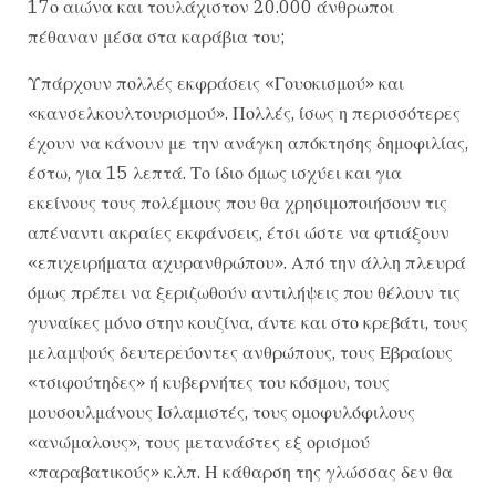
17ο αιώνα και τουλάχιστον 20.000 άνθρωποι
πέθαναν μέσα στα καράβια του;
Υπάρχουν πολλές εκφράσεις «Γουοκισμού» και
«κανσελκουλτουρισμού». Πολλές, ίσως η περισσότερες
έχουν να κάνουν με την ανάγκη απόκτησης δημοφιλίας,
έστω, για 15 λεπτά. Το ίδιο όμως ισχύει και για
εκείνους τους πολέμιους που θα χρησιμοποιήσουν τις
απέναντι ακραίες εκφάνσεις, έτσι ώστε να φτιάξουν
«επιχειρήματα αχυρανθρώπου». Από την άλλη πλευρά
όμως πρέπει να ξεριζωθούν αντιλήψεις που θέλουν τις
γυναίκες μόνο στην κουζίνα, άντε και στο κρεβάτι, τους
μελαμψούς δευτερεύοντες ανθρώπους, τους Εβραίους
«τσιφούτηδες» ή κυβερνήτες του κόσμου, τους
μουσουλμάνους Ισλαμιστές, τους ομοφυλόφιλους
«ανώμαλους», τους μετανάστες εξ ορισμού
«παραβατικούς» κ.λπ. Η κάθαρση της γλώσσας δεν θα