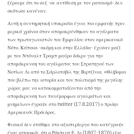
ξέρουμε ότι το σεξ -σε αντίθεση με τον ρατσισμό- δεν
σκότωσε κανέναν.
Αυτή η συντηρητική υποκρισία έγινε πιο εμφανής πριν
μερικά χρόνια όταν απομακρύνθηκαν τα αγάλματα
των πρωταγωνιστών του Εμφυλίου στον αμερικανικό
Νότο. Κάποιοι -ακόμη και στην Ελλάδα- έχυσαν μαζί
με τον Ντόναλτ Τραμπ μαύρο δάκρυ για την
απομάκρυνση του αγάλματος του Στρατηγού των
Νοτίων Λι από το Σάρλοτσβιλ της Βιρτζίνια. «Θλίβομαι
που βλέπω την ιστορία και τον πολιτισμό της μεγάλης
χώρας μας να κατακομματιάζονται από την
απομάκρυνση των πανέμορφων αγαλμάτων και
μνημείων» έγραψε στο twitter (17.8.2017) ο πρώην
Αμερικανός Πρόεδρος.
Φυσικά δεν στάθηκε στο αξιοπερίεργο που κατέγραψε
ένας ιστορικός, ότι ο Ρόμπερτ Ε. Λι (1807-1870) είχε