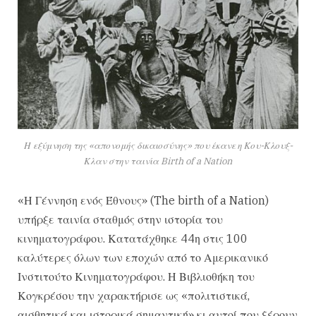
Η εξύμνηση της «απονομής δικαιοσύνης» που έκανε η Κου-Κλουξ-
Κλαν στην ταινία Birth of a Nation
«Η Γέννηση ενός Έθνους» (The birth of a Nation)
υπήρξε ταινία σταθμός στην ιστορία του
κινηματογράφου. Κατατάχθηκε 44η στις 100
καλύτερες όλων των εποχών από το Αμερικανικό
Ινστιτούτο Κινηματογράφου. Η Βιβλιοθήκη του
Κογκρέσου την χαρακτήρισε ως «πολιτιστικά,
αισθητικά και ιστορικά σημαντική» κι αυτοί που ξέρουν