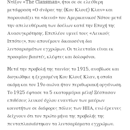
Ντίξον «The Clansman», ήτοι σε σε ελεύθερη
μετάφραση «Ο άνδρας της (Κου Κλουξ) Κλαν» και
παρουσιάζει τα «δεινά» του Αμερικανικού Νότου μετά
την απελευθέρωση των δούλων κατά την Εποχή της
Ανασυγκρότησης. Επιπλέον υμνεί τους «Λευκούς
Ιππότες», που απονέμουν δικαιοσύνη δια
λιντσαρισμάτων εγχρώμων. Οι τελευταίοι είναι εκ
προοιμίου βιαστές, κλέφτες και δολοφόνοι.
Mετά την προβολή της ταινίας το 1915, αναβίωσε και
διογκώθηκε η ξεχασμένη Κου Κλουξ Κλαν, η οποία
ακόμη και τον 19ο αιώνα ήταν περιθωριακή οργάνωση.
Το 1925 έφτασε τα 5 εκατομμύρια μέλη! Ξέσπασαν
επιθέσεις λευκού όχλου εναντίων των μαύρων
κοινοτήτων σε διάφορες πόλεις των ΗΠΑ, ενώ έρευνες
δείχνουν ότι τον πρώτο μήνα της προβολής της
πενταπλασιάστηκαν τα λιντσαρίσματα εγχρώμων.