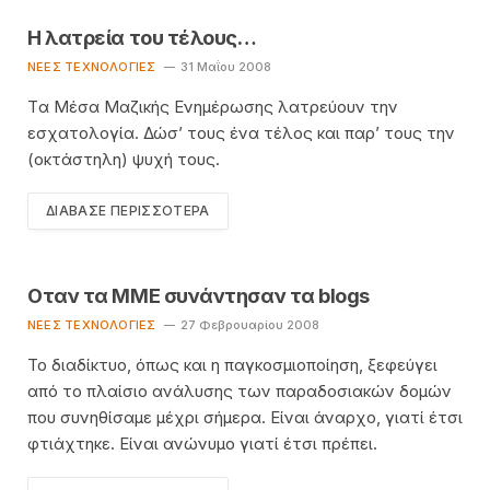
Η λατρεία του τέλους…
ΝΈΕΣ ΤΕΧΝΟΛΟΓΊΕΣ
31 Μαΐου 2008
Tα Μέσα Μαζικής Ενημέρωσης λατρεύουν την
εσχατολογία. Δώσ’ τους ένα τέλος και παρ’ τους την
(οκτάστηλη) ψυχή τους.
ΔΙΆΒΑΣΕ ΠΕΡΙΣΣΌΤΕΡΑ
Οταν τα ΜΜΕ συνάντησαν τα blogs
ΝΈΕΣ ΤΕΧΝΟΛΟΓΊΕΣ
27 Φεβρουαρίου 2008
Το διαδίκτυο, όπως και η παγκοσμιοποίηση, ξεφεύγει
από το πλαίσιο ανάλυσης των παραδοσιακών δομών
που συνηθίσαμε μέχρι σήμερα. Είναι άναρχο, γιατί έτσι
φτιάχτηκε. Είναι ανώνυμο γιατί έτσι πρέπει.