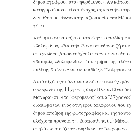
δημοσιογράφους στο «φερόμενος». Αν κάποιος
κατηγορούμενος είναι ένοχος, ας κρατήσει την
δεν θέτει σε κίνδυνο την αξιοπιστία του Μέσο
γένει.
Ακόμη κι αν υπάρξει αμετάκλητη καταδίκη, ο 
«δολοφόνο», «βιαστή». Ξανά: αυτό που ξέρει ο
αναγνώστες/ακροατές/τηλεθεατές είναι ότι ο 
«βιασμό», «δολοφονία». Το τεκμήριο της αλήθε
πολίτης Χ είναι «καταδικασθείς». Υπάρχουν κ
Αυτό ισχύει για όλα τα αδικήματα και όχι μόνο
δολοφονία της 11χρονης στην Ηλεία. Είναι διά
Μάνδρου ότι «το “φερόμενος” και ο “37χρονο
δικαιωμάτων ενός στυγερού δολοφόνου που έχε
δημοσιοποίηση της φωτογραφίας και της ταυτό
ελάχιστη πρόνοια της δικαιοσύνης. (…) Μήπως,
ανηλίκων, τονίζω το ανηλίκων, το “φερόμενος”