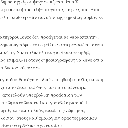
 δημοσιογράφος ψυχανεμίζεται ότι ο Χ
 προσωπική του αλήθεια για τις παρέες του. Ετσι
υ στο οποίο εργάζεται, ούτε της δημοσιογραφίας εν
κατηγορούμενος δεν προάγεται σε «κακοποιητή»,
 δημοσιογράφος και οφείλει να το μεταφέρει στους
πολίτης Χ καταδικάστηκε για «κακοποίηση»,
ιας επιβάλλει στους δημοσιογράφους να λένε ότι ο
αι δικαστικές πλάνες…
 για όσα δεν έχουν ιδιαίτερη ηθική απαξία, όπως η
χυτο το σκεπτικό όπως το αποτυπώνει η κ.
ς” αποτελούν υπερβολική προάσπιση των
ι ήδη καταδικαστεί και για άλλο βιασμό. Η
τητάς του αποτελούν, κατά τη γνώμη μου,
 λοιπόν, στους καθ’ ομολογίαν δράστες βιασμών
 είναι υπερβολική προστασία;».