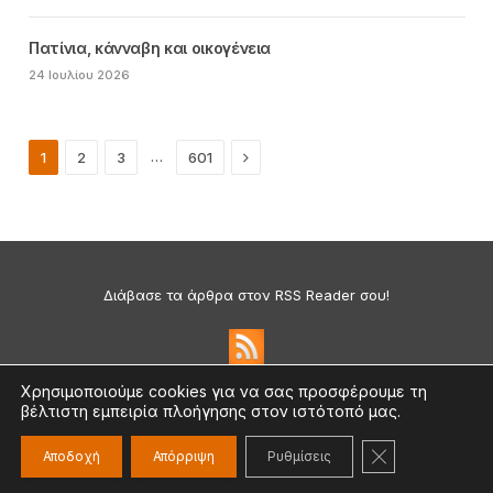
Πατίνια, κάνναβη και οικογένεια
24 Ιουλίου 2026
Next
…
1
2
3
601
Διάβασε τα άρθρα στον RSS Reader σου!
Χρησιμοποιούμε cookies για να σας προσφέρουμε τη
βέλτιστη εμπειρία πλοήγησης στον ιστότοπό μας.
Πολιτική Απορρήτου & Cookies
©2026 medium.gr | Designed & Supported by
nat.ad
ΚΛΕΊΣΙΜΟ ΤΟ
Αποδοχή
Απόρριψη
Ρυθμίσεις