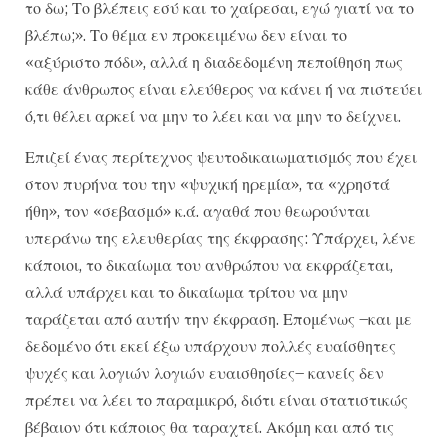
το δω; Το βλέπεις εσύ και το χαίρεσαι, εγώ γιατί να το
βλέπω;». Το θέμα εν προκειμένω δεν είναι το
«αξύριστο πόδι», αλλά η διαδεδομένη πεποίθηση πως
κάθε άνθρωπος είναι ελεύθερος να κάνει ή να πιστεύει
ό,τι θέλει αρκεί να μην το λέει και να μην το δείχνει.
Επιζεί ένας περίτεχνος ψευτοδικαιωματισμός που έχει
στον πυρήνα του την «ψυχική ηρεμία», τα «χρηστά
ήθη», τον «σεβασμό» κ.ά. αγαθά που θεωρούνται
υπεράνω της ελευθερίας της έκφρασης: Υπάρχει, λένε
κάποιοι, το δικαίωμα του ανθρώπου να εκφράζεται,
αλλά υπάρχει και το δικαίωμα τρίτου να μην
ταράζεται από αυτήν την έκφραση. Επομένως –και με
δεδομένο ότι εκεί έξω υπάρχουν πολλές ευαίσθητες
ψυχές και λογιών λογιών ευαισθησίες– κανείς δεν
πρέπει να λέει το παραμικρό, διότι είναι στατιστικώς
βέβαιον ότι κάποιος θα ταραχτεί. Ακόμη και από τις