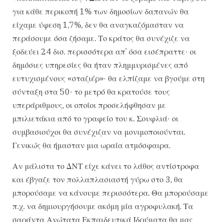
για κάθε περικοπή 1% των δημοσίων δαπανών θα
είχαμε ύφεση 1,7%, δεν θα αναγκαζόμασταν να
περάσουμε όσα ζήσαμε. Το κράτος θα συνέχιζε να
ξοδεύει 24 δισ. περισσότερα απ’ όσα εισέπραττε· οι
δημόσιες υπηρεσίες θα ήταν πλημμυρισμένες από
ευτυχισμένους «σταζιέρ»· θα ελπίζαμε να βγούμε στη
σύνταξη στα 50· το μετρό θα κρατούσε τους
υπεράριθμους, οι οποίοι προσελήφθησαν με
μπιλιετάκια από το γραφείο του κ. Σουφλιά· οι
συμβασιούχοι θα συνέχιζαν να μονιμοποιούνται.
Γενικώς θα ήμασταν μια ωραία ατμόσφαιρα.
Αν μάλιστα το ΔΝΤ είχε κάνει το λάθος αντίστροφα
και έβγαζε τον πολλαπλασιαστή γύρω στο 3, θα
μπορούσαμε να κάνουμε περισσότερα. Θα μπορούσαμε
π.χ. να δημιουργήσουμε ακόμη μία αγροφυλακή. Τα
σαράντα Ανώτατα Εκπαιδευτικά Ιδρύματα θα μας