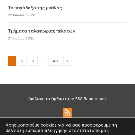
Τα παράδοξα της μπάλας
22 Ιουλίου 2026
Τμήματα ταλαιπωρίας πελατών
21 Ιουλίου 2026
Next
…
1
2
3
601
Διάβασε τα άρθρα στον RSS Reader σου!
Χρησιμοποιούμε cookies για να σας προσφέρουμε τη
βέλτιστη εμπειρία πλοήγησης στον ιστότοπό μας.
Πολιτική Απορρήτου & Cookies