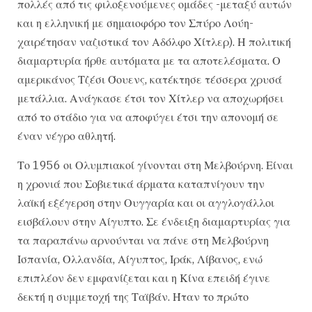
πολλές από τις φιλοξενούμενες ομάδες -μεταξύ αυτών
και η ελληνική με σημαιοφόρο τον Σπύρο Λούη-
χαιρέτησαν ναζιστικά τον Αδόλφο Χίτλερ). Η πολιτική
διαμαρτυρία ήρθε αυτόματα με τα αποτελέσματα. Ο
αμερικάνος Τζέσι Όουενς, κατέκτησε τέσσερα χρυσά
μετάλλια. Ανάγκασε έτσι τον Χίτλερ να αποχωρήσει
από το στάδιο για να αποφύγει έτσι την απονομή σε
έναν νέγρο αθλητή.
Το 1956 οι Ολυμπιακοί γίνονται στη Μελβούρνη. Είναι
η χρονιά που Σοβιετικά άρματα καταπνίγουν την
λαϊκή εξέγερση στην Ουγγαρία και οι αγγλογάλλοι
εισβάλουν στην Αίγυπτο. Σε ένδειξη διαμαρτυρίας για
τα παραπάνω αρνούνται να πάνε στη Μελβούρνη
Ισπανία, Ολλανδία, Αίγυπτος, Ιράκ, Λίβανος, ενώ
επιπλέον δεν εμφανίζεται και η Κίνα επειδή έγινε
δεκτή η συμμετοχή της Ταϊβάν. Ήταν το πρώτο