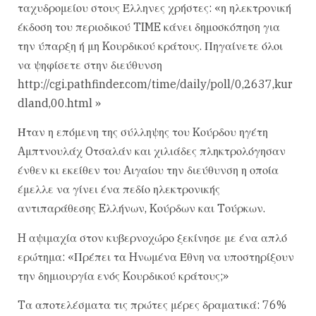
ταχυδρομείου στους Έλληνες χρήστες: «η ηλεκτρονική
έκδοση του περιοδικού TIME κάνει δημοσκόπηση για
την ύπαρξη ή μη Kουρδικού κράτους. Πηγαίνετε όλοι
να ψηφίσετε στην διεύθυνση
http://cgi.pathfinder.com/time/daily/poll/0,2637,kur
dland,00.html »
Ήταν η επόμενη της σύλληψης του Kούρδου ηγέτη
Aμπτνουλάχ Oτσαλάν και χιλιάδες πληκτρολόγησαν
ένθεν κι εκείθεν του Aιγαίου την διεύθυνση η οποία
έμελλε να γίνει ένα πεδίο ηλεκτρονικής
αντιπαράθεσης Eλλήνων, Kούρδων και Tούρκων.
H αψιμαχία στον κυβερνοχώρο ξεκίνησε με ένα απλό
ερώτημα: «Πρέπει τα Hνωμένα Έθνη να υποστηρίξουν
την δημιουργία ενός Kουρδικού κράτους;»
Tα αποτελέσματα τις πρώτες μέρες δραματικά: 76%