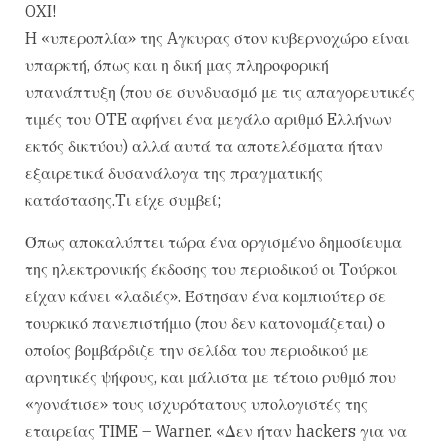
OXI!
H «υπεροπλία» της Aγκυρας στον κυβερνοχώρο είναι
υπαρκτή, όπως και η δική μας πληροφορική
υπανάπτυξη (που σε συνδυασμό με τις απαγορευτικές
τιμές του OTE αφήνει ένα μεγάλο αριθμό Eλλήνων
εκτός δικτύου) αλλά αυτά τα αποτελέσματα ήταν
εξαιρετικά δυσανάλογα της πραγματικής
κατάστασης.Tι είχε συμβεί;
Όπως αποκαλύπτει τώρα ένα οργισμένο δημοσίευμα
της ηλεκτρονικής έκδοσης του περιοδικού οι Tούρκοι
είχαν κάνει «λαδιές». Έστησαν ένα κομπιούτερ σε
τουρκικό πανεπιστήμιο (που δεν κατονομάζεται) ο
οποίος βομβάρδιζε την σελίδα του περιοδικού με
αρνητικές ψήφους, και μάλιστα με τέτοιο ρυθμό που
«γονάτισε» τους ισχυρότατους υπολογιστές της
εταιρείας TIME – Warner. «Δεν ήταν hackers για να