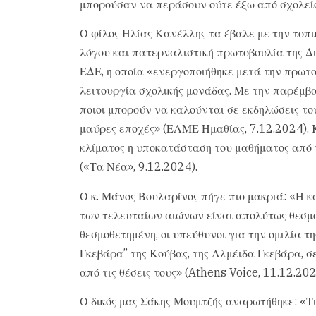
μπορούσαν να περάσουν ούτε έξω από σχολείο
Ο φίλος Ηλίας Κανέλλης τα έβαλε με την τοπ
λόγου και πατερναλιστική πρωτοβουλία της Δ
ΕΔΕ, η οποία «ενεργοποιήθηκε μετά την πρωτ
λειτουργία σχολικής μονάδας. Με την παρέμβ
ποιοι μπορούν να καλούνται σε εκδηλώσεις του
μαύρες εποχές» (ΕΛΜΕ Ημαθίας, 7.12.2024). Κ
κλίματος η υποκατάσταση του μαθήματος από 
(«Τα Νέα», 9.12.2024).
Ο κ. Μάνος Βουλαρίνος πήγε πιο μακριά: «Η κα
των τελευταίων αιώνων είναι απολύτως θεσμο
θεσμοθετημένη, οι υπεύθυνοι για την ομιλία 
Γκεβάρα” της Κούβας, της Αλμέιδα Γκεβάρα, σ
από τις θέσεις τους» (Athens Voice, 11.12.202
Ο δικός μας Σάκης Μουμτζής αναρωτήθηκε: «Τι