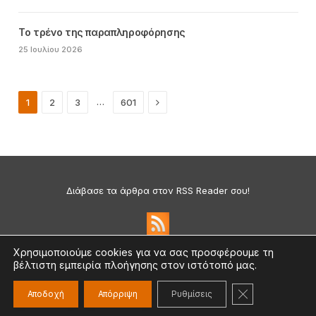
Το τρένο της παραπληροφόρησης
25 Ιουλίου 2026
Next
…
1
2
3
601
Διάβασε τα άρθρα στον RSS Reader σου!
Χρησιμοποιούμε cookies για να σας προσφέρουμε τη
βέλτιστη εμπειρία πλοήγησης στον ιστότοπό μας.
Πολιτική Απορρήτου & Cookies
©2026 medium.gr | Designed & Supported by
nat.ad
ΚΛΕΊΣΙΜΟ ΤΟ
Αποδοχή
Απόρριψη
Ρυθμίσεις