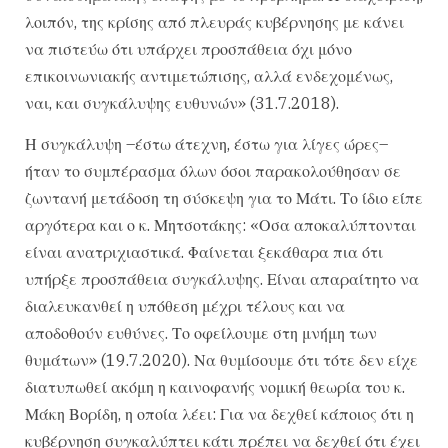
λοιπόν, της κρίσης από πλευράς κυβέρνησης με κάνει
να πιστεύω ότι υπάρχει προσπάθεια όχι μόνο
επικοινωνιακής αντιμετώπισης, αλλά ενδεχομένως,
ναι, και συγκάλυψης ευθυνών» (31.7.2018).
Η συγκάλυψη –έστω άτεχνη, έστω για λίγες ώρες–
ήταν το συμπέρασμα όλων όσοι παρακολούθησαν σε
ζωντανή μετάδοση τη σύσκεψη για το Μάτι. Το ίδιο είπε
αργότερα και ο κ. Μητσοτάκης: «Οσα αποκαλύπτονται
είναι ανατριχιαστικά. Φαίνεται ξεκάθαρα πια ότι
υπήρξε προσπάθεια συγκάλυψης. Είναι απαραίτητο να
διαλευκανθεί η υπόθεση μέχρι τέλους και να
αποδοθούν ευθύνες. Το οφείλουμε στη μνήμη των
θυμάτων» (19.7.2020). Να θυμίσουμε ότι τότε δεν είχε
διατυπωθεί ακόμη η καινοφανής νομική θεωρία του κ.
Μάκη Βορίδη, η οποία λέει: Για να δεχθεί κάποιος ότι η
κυβέρνηση συγκαλύπτει κάτι πρέπει να δεχθεί ότι έχει