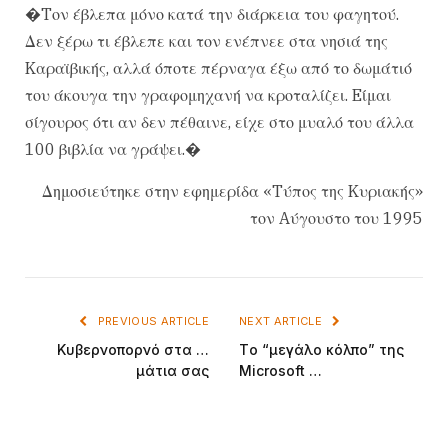
�Tον έβλεπα μόνο κατά την διάρκεια του φαγητού.
Δεν ξέρω τι έβλεπε και τον ενέπνεε στα νησιά της
Kαραϊβικής, αλλά όποτε πέρναγα έξω από το δωμάτιό
του άκουγα την γραφομηχανή να κροταλίζει. Eίμαι
σίγουρος ότι αν δεν πέθαινε, είχε στο μυαλό του άλλα
100 βιβλία να γράψει.�
Δημοσιεύτηκε στην εφημερίδα «Tύπος της Kυριακής»
τον Aύγουστο του 1995
PREVIOUS ARTICLE
NEXT ARTICLE
Kυβερνοπορνό στα …
Tο “μεγάλο κόλπο” της
μάτια σας
Microsoft …