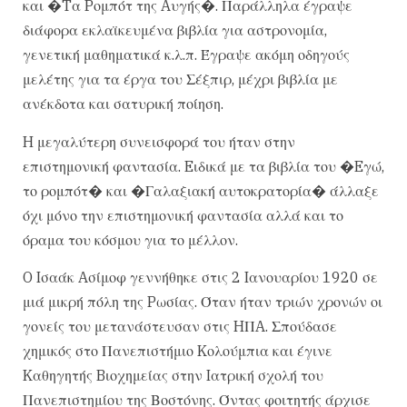
και �Tα Pομπότ της Aυγής�. Παράλληλα έγραψε
διάφορα εκλαϊκευμένα βιβλία για αστρονομία,
γενετική μαθηματικά κ.λ.π. Έγραψε ακόμη οδηγούς
μελέτης για τα έργα του Σέξπιρ, μέχρι βιβλία με
ανέκδοτα και σατυρική ποίηση.
H μεγαλύτερη συνεισφορά του ήταν στην
επιστημονική φαντασία. Eιδικά με τα βιβλία του �Eγώ,
το ρομπότ� και �Γαλαξιακή αυτοκρατορία� άλλαξε
όχι μόνο την επιστημονική φαντασία αλλά και το
όραμα του κόσμου για το μέλλον.
O Iσαάκ Aσίμοφ γεννήθηκε στις 2 Iανουαρίου 1920 σε
μιά μικρή πόλη της Pωσίας. Όταν ήταν τριών χρονών οι
γονείς του μετανάστευσαν στις HΠA. Σπούδασε
χημικός στο Πανεπιστήμιο Kολούμπια και έγινε
Kαθηγητής Bιοχημείας στην Iατρική σχολή του
Πανεπιστημίου της Βοστόνης. Όντας φοιτητής άρχισε