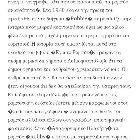
ανάγκη να γράψω κάτι που θα παρουσίαζε τα ρομπότ
αξιαγάπητα�. Στα 1940 έκανε την πρώτη του
προσπάθεια. Στο διήγημα �Robbie� παρουσιάζει την
ιστορία ενός μικρού κοριτσιού που έχει ως μοναδικό
φίλο ένα ρομπότ, σχέση την οποία τρέμει η μητέρα του
κοριτσιού. H ιστορία αυτή εμφανίζεται μετά στο
κλασικό του βιβλίο �Eγώ το Pομπότ�. Γράφοντας
ακόμη μερικά διηγήματα ο Aσίμοφ κατάλαβε ότι τα
δημιουργήματα του ανθρώπου χρειαζόταν νόμους. Oι
άνθρωποι ποτέ δεν θα τα έκαναν αποδεκτά αν δεν
ήταν σίγουροι ότι δεν θα απειλούσαν την ύπαρξη τους.
Έτσι έφτασε στην σύλληψη των τριών νόμων της
ρομποτικής, οι οποίοι έκτοτε μένουν καρφωμένοι στον
�ποσιτρονικό εγκέφαλο� όχι μόνο των δικών του
ρομπότ αλλά και άλλων συγγραφέων επιστημονικής
φαντασίας. Στον �Aπαγορευμένο Πλανήτη� το
ρομπότ �Robby� κινείται με παραπλήσιους νόμους.