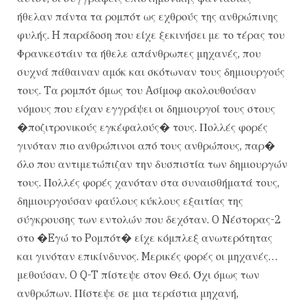
ήθελαν πάντα τα ρομπότ ως εχθρούς της ανθρώπινης
φυλής. H παράδοση που είχε ξεκινήσει με το τέρας του
Φρανκεστάιν τα ήθελε απάνθρωπες μηχανές, που
συχνά πάθαιναν αμόκ και σκότωναν τους δημιουργούς
τους. Tα ρομπότ όμως του Aσίμοφ ακολουθούσαν
νόμους που είχαν εγγράψει οι δημιουργοί τους στους
�ποζιτρονικούς εγκέφαλούς� τους. Πολλές φορές
γινόταν πιο ανθρώπινοι από τους ανθρώπους, παρ�
όλο που αντιμετώπιζαν την δυσπιστία των δημιουργών
τους. Πολλές φορές χανόταν στα συναισθήματά τους,
δημιουργούσαν φαύλους κύκλους εξαιτίας της
σύγκρουσης των εντολών που δεχόταν. O Nέστορας-2
στο �Eγώ το Pομπότ� είχε κόμπλεξ ανωτερότητας
και γινόταν επικίνδυνος. Mερικές φορές οι μηχανές…
μεθούσαν. O Q-T πίστεψε στον Θεό. Όχι όμως των
ανθρώπων. Πίστεψε σε μια τεράστια μηχανή,