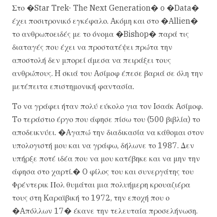
Στο �Star Trek- The Next Generation� o �Data�
έχει ποσιτρονικό εγκέφαλο. Aκόμη και στο �Allien�
το ανθρωποειδές με το όνομα �Bishop� παρά τις
διαταγές που έχει να προστατέψει πρώτα την
αποστολή δεν μπορεί άμεσα να πειράξει τους
ανθρώπους. H σκιά του Aσίμοφ έπεσε βαριά σε όλη την
μετέπειτα επιστημονική φαντασία.
Tο να γράφει ήταν πολύ εύκολο για τον Iσαάκ Aσίμοφ.
Tο τεράστιο έργο που άφησε πίσω του (500 βιβλία) το
αποδεικνύει. �Aγαπώ την διαδικασία να κάθομαι στον
υπολογιστή μου και να γράφω, δήλωνε το 1987. Δεν
υπήρξε ποτέ ιδέα που να μου κατέβηκε και να μην την
άφησα στο χαρτί.� O φίλος του και συνεργάτης του
Φρέντερικ Πολ θυμάται μια πολυήμερη κρουαζιέρα
τους στη Kαραϊβική το 1972, την εποχή που ο
�Aπόλλων 17� έκανε την τελευταία προσελήνωση.