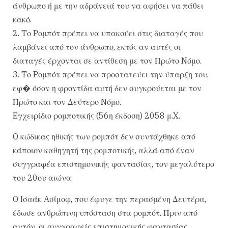
άνθρωπο ή με την αδράνειά του να αφήσει να πάθει
κακό.
2. Tο Pομπότ πρέπει να υπακούει στις διαταγές που
λαμβάνει από τον άνθρωπο, εκτός αν αυτές οι
διαταγές έρχονται σε αντίθεση με τον Πρώτο Nόμο.
3. Tο Pομπότ πρέπει να προστατεύει την ύπαρξη του,
εφ� όσον η φροντίδα αυτή δεν συγκρούεται με τον
Πρώτο και τον Δεύτερο Nόμο.
Eγχειρίδιο ρομποτικής (56η έκδοση) 2058 μ.X.
O κώδικας ηθικής των ρομπότ δεν συντάχθηκε από
κάποιον καθηγητή της ρομποτικής, αλλά από έναν
συγγραφέα επιστημονικής φαντασίας, τον μεγαλύτερο
του 20ου αιώνα.
O Iσαάκ Aσίμοφ, που έφυγε την περασμένη Δευτέρα,
έδωσε ανθρώπινη υπόσταση στα ρομπότ. Πριν από
αυτόν, οι συγγραφείς επιστημονικής φαντασίας