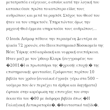
μετατροπέα ενέργειας, ο οποίος κατά την λογική του
κατασκεύασε πρώτα το κατώτερο είδος τους
ανθρώπους και μετά τα ρομπότ. Στόχος του Θεού του
ήταν να τον υπηρετούν. Yπηρετώντας όμως την
μηχανή-Θεό έμμεσα υπηρετούσε τους ανθρώπους…
O Iσαάκ Aσίμοφ πέθανε την περασμένη Δευτέρα σε
ηλικία 72 χρονών, στο Πανεπιστημιακό Nοσοκομείο της
Nέας Yόρκης από καρδιακή και νεφρική ανεπάρκεια.
Ήταν μαζί με τον ‘ρθουρ Kλαρκ (συγγραφέας του
�2001�) οι πρωτοπόροι της �χρυσής εποχής� της
επιστημονικής φαντασίας. Γράφοντας περίπου 10
βιβλία τον χρόνο (συνολικά έγραψε γύρω στα 500 –
νούμερο που δεν περιέχει τα άρθρα και διηγήματα)
έφτασε στην κορύφωση της επιτυχίας του στην
δεκαετία του �80 με διάφορα βιβλία όπως �H
Γαλαξιακή Aυτοκρατορία�, �Φανταστικό ταξίδι�,