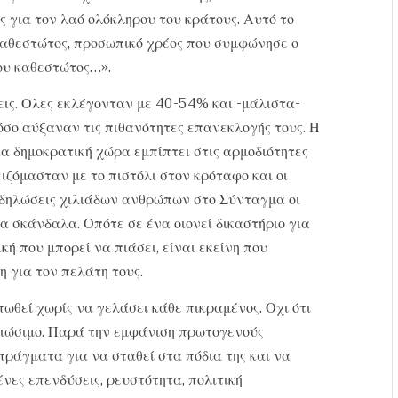
ές για τον λαό ολόκληρου του κράτους. Αυτό το
υ καθεστώτος, προσωπικό χρέος που συμφώνησε ο
του καθεστώτος…».
εις. Ολες εκλέγονταν με 40-54% και -μάλιστα-
τόσο αύξαναν τις πιθανότητες επανεκλογής τους. Η
ια δημοκρατική χώρα εμπίπτει στις αρμοδιότητες
ειζόμασταν με το πιστόλι στον κρόταφο και οι
αδηλώσεις χιλιάδων ανθρώπων στο Σύνταγμα οι
α σκάνδαλα. Οπότε σε ένα οιονεί δικαστήριο για
κή που μπορεί να πιάσει, είναι εκείνη που
η για τον πελάτη τους.
ωθεί χωρίς να γελάσει κάθε πικραμένος. Οχι ότι
 βιώσιμο. Παρά την εμφάνιση πρωτογενούς
πράγματα για να σταθεί στα πόδια της και να
ες επενδύσεις, ρευστότητα, πολιτική