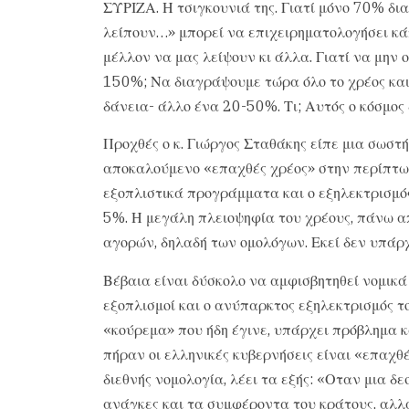
ΣΥΡΙΖΑ. Η τσιγκουνιά της. Γιατί μόνο 70% δι
λείπουν…» μπορεί να επιχειρηματολογήσει κά
μέλλον να μας λείψουν κι άλλα. Γιατί να μην
150%; Να διαγράψουμε τώρα όλο το χρέος και
δάνεια- άλλο ένα 20-50%. Τι; Αυτός ο κόσμος 
Προχθές ο κ. Γιώργος Σταθάκης είπε μια σωστ
αποκαλούμενο «επαχθές χρέος» στην περίπτωσ
εξοπλιστικά προγράμματα και ο εξηλεκτρισμός
5%. Η μεγάλη πλειοψηφία του χρέους, πάνω απ
αγορών, δηλαδή των ομολόγων. Εκεί δεν υπάρχ
Βέβαια είναι δύσκολο να αμφισβητηθεί νομικά
εξοπλισμοί και ο ανύπαρκτος εξηλεκτρισμός τ
«κούρεμα» που ήδη έγινε, υπάρχει πρόβλημα κ
πήραν οι ελληνικές κυβερνήσεις είναι «επαχθέ
διεθνής νομολογία, λέει τα εξής: «Οταν μια δε
ανάγκες και τα συμφέροντα του κράτους, αλλά