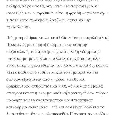
σκληρά, ασχολίαστα, δόγματα. Για παράδειγμα, ο
φερετζές των ομοφοβικών είναι η φράση «εγώ δεν έχω
τίποτε κατά των ομοφυλοφίλων, αρκεί να μην
προκαλούν».
Πώς μπορεί όμως να «προκαλέσει» ένας ομοφυλόφιλος;
Προφανώς με τη ρητή ή άρρητη έκφραση της
σεξουαλικής του προτίμησης, και η λέξη «έκφραση»
υπογραμμισμένη. Ετσι κι αλλιώς στη χώρα μας όλοι
είναι υπέρ της ελευθερίας του λόγου, «αλλά όχι και να
λέει ο καθένας ό,τι θέλει». Και το τι μπορεί να πει
κάποιος εξαρτάται από τη μόδα, τα εθνικά,
θρησκευτικά, ανθρωπιστικά κ.λπ. «δίκια» μας. Παλιά
απαγορευόταν η «κομμουνιστική προπαγάνδα», τώρα η
«άρνηση του Ολοκαυτώματος» κ.ά. Φτιάχτηκαν
καινούργια αδικήματα –λες και δεν είχαν δουλειά τα
δικαστήρια–, όπως η ισλαμοφοβία. Η «χριστιανοφοβία»