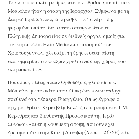
Το εντυπωσιακότερο όμως στις αντιδράσεις κατά του κ.
Μόσιαλου ήταν η στάση της Ιεραρχίας. Σύμφωνα με τη
Διαρκή Ιερά Σύνοδο, «η προσβλητική ανάρτηση,
φερομένη υπό το όνομα του αντιπροσώπου της
Ελληνικής Δημοκρατίας σε διεθνείς οργανισμούς για
τον κορωνοϊό κ. Ηλία Μόσιαλου, παραμονή των
Χριστουγέννων, χλευάζει τη θρησκευτική πίστη
εκατομμυρίων ορθοδόξων χριστιανών της χώρας που
εκπροσωπεί…».
Ποια όμως πίστη, ποιων Ορθοδόξων, χλεύασε ο κ.
Μόσιαλος με το σκίτσο του; Ο «κρίνος» δεν υπάρχει
πουθενά στα τέσσερα Ευαγγέλια. Οπως έγραφε ο
αρχιμανδρίτης Χερουβείμ Βελέτζας, ιεροκήρυκας Ι. Μ.
Κερκύρας και διευθυντής Προσωπικού της Ιεράς
Συνόδου, «αυτή η λαθεμένη άποψη, που δεν έχει
έρεισμα ούτε στην Καινή Διαθήκη (Λουκ. 1.26-38) ούτε