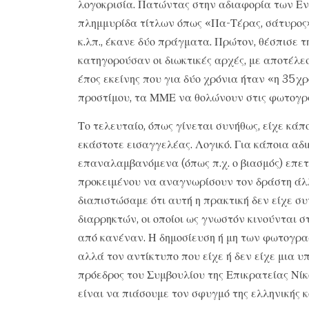
λογοκρισία. Πατώντας στην αδιαφορία των Ε
πλημμυρίδα τίτλων όπως «Πα-Τέρας, σάτυρος
κ.λπ., έκανε δύο πράγματα. Πρώτον, θέσπισε
κατηγορούσαν οι διωκτικές αρχές, με αποτέλ
έπος εκείνης που για δύο χρόνια ήταν «η 35χ
προστίμου, τα ΜΜΕ να θολώνουν στις φωτογρ
Το τελευταίο, όπως γίνεται συνήθως, είχε κάπ
εκάστοτε εισαγγελέας. Λογικό. Για κάποια αδ
επαναλαμβανόμενα (όπως π.χ. ο βιασμός) επε
προκειμένου να αναγνωρίσουν τον δράστη άλλ
διαπιστώσαμε ότι αυτή η πρακτική δεν είχε σ
διαρρηκτών, οι οποίοι ως γνωστόν κινούνται 
από κανέναν. Η δημοσίευση ή μη των φωτογρα
αλλά τον αντίκτυπο που είχε ή δεν είχε μια υπ
πρόεδρος του Συμβουλίου της Επικρατείας Νίκ
είναι να πιάσουμε τον σφυγμό της ελληνικής κ