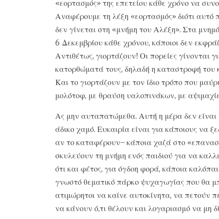
«εορτασμός» της επετείου κάθε χρόνο να συνο
Αναφέρουμε τη λέξη «εορτασμός» διότι αυτό
δεν γίνεται στη «μνήμη του Αλέξη». Στα μνημ
6 Δεκεμβρίου κάθε χρόνου, κάποιοι δεν εκφράζ
Αντιθέτως, γιορτάζουν! Οι πορείες γίνονται
κατορθώματά τους, δηλαδή η καταστροφή του κ
Και το γιορτάζουν με τον ίδιο τρόπο που μαύρ
μολότοφ, με θραύση υαλοπινάκων, με αψιμαχίε
Ας μην αυταπατώμεθα. Αυτή η μέρα δεν είναι 
άδικο χαμό. Ευκαιρία είναι για κάποιους να 
αν το καταφέρουν– κάποια χαζά στο «επανασ
σκυλεύουν τη μνήμη ενός παιδιού για να καλλ
ότι και φέτος, για όγδοη φορά, κάποια καλόπα
γνωστό θεματικό πάρκο ψυχαγωγίας που θα μπ
ατιμώρητοι να καίνε αυτοκίνητα, να πετούν π
να κάνουν ό,τι θέλουν και λογαριασμό να μη δ