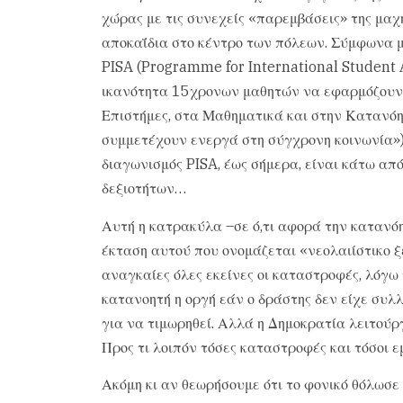
χώρας με τις συνεχείς «παρεμβάσεις» της μαχ
αποκαΐδια στο κέντρο των πόλεων. Σύμφωνα 
PISA (Programme for International Student 
ικανότητα 15χρονων μαθητών να εφαρμόζουν γ
Επιστήμες, στα Μαθηματικά και στην Κατανόη
συμμετέχουν ενεργά στη σύγχρονη κοινωνία»)
διαγωνισμός PISA, έως σήμερα, είναι κάτω απ
δεξιοτήτων…
Αυτή η κατρακύλα –σε ό,τι αφορά την κατανόη
έκταση αυτού που ονομάζεται «νεολαιίστικο ξ
αναγκαίες όλες εκείνες οι καταστροφές, λόγω
κατανοητή η οργή εάν ο δράστης δεν είχε συλ
για να τιμωρηθεί. Αλλά η Δημοκρατία λειτούρ
Προς τι λοιπόν τόσες καταστροφές και τόσοι ε
Ακόμη κι αν θεωρήσουμε ότι το φονικό θόλωσε 