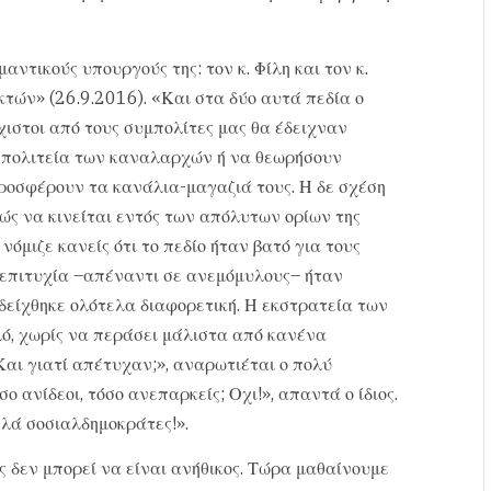
αντικούς υπουργούς της: τον κ. Φίλη και τον κ.
ών» (26.9.2016). «Και στα δύο αυτά πεδία ο
ιστοι από τους συμπολίτες μας θα έδειχναν
ν πολιτεία των καναλαρχών ή να θεωρήσουν
προσφέρουν τα κανάλια-μαγαζιά τους. Η δε σχέση
ώς να κινείται εντός των απόλυτων ορίων της
όμιζε κανείς ότι το πεδίο ήταν βατό για τους
 επιτυχία –απέναντι σε ανεμόμυλους– ήταν
δείχθηκε ολότελα διαφορετική. Η εκστρατεία των
ό, χωρίς να περάσει μάλιστα από κανένα
Και γιατί απέτυχαν;», αναρωτιέται ο πολύ
ο ανίδεοι, τόσο ανεπαρκείς; Οχι!», απαντά ο ίδιος.
πλά σοσιαλδημοκράτες!».
 δεν μπορεί να είναι ανήθικος. Τώρα μαθαίνουμε