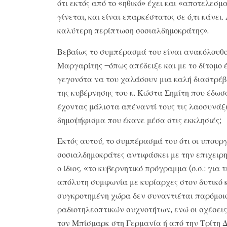
ότι εκτός από το «ηθικό» έχει και «αποτελεσμα
γίνεται, και είναι επαρκέστατος σε ό,τι κάνει.
καλύτερη περίπτωση σοσιαλδημοκράτης».
Βεβαίως το συμπέρασμά του είναι ανακόλουθο 
Μαργαρίτης –όπως απέδειξε και με το δίτομο 
γεγονότα να του χαλάσουν μια καλή διαστρέβλ
της κυβέρνησης του κ. Κώστα Σημίτη που έδωσ
έχοντας μάλιστα απέναντί τους τις λαοσυνάξε
δημοψήφισμα που έκανε μέσα στις εκκλησιές;
Εκτός αυτού, το συμπέρασμά του ότι οι υπουρ
σοσιαλδημοκράτες αντιφάσκει με την επιχειρ
ο ίδιος, «το κυβερνητικό πρόγραμμα (σ.σ.: για 
απόλυτη συμφωνία με κυρίαρχες στον δυτικό κ
συγκροτημένη χώρα δεν συναντιέται παρόμοιο
ραδιοτηλεοπτικών συχνοτήτων, ενώ οι σχέσεις
τον Μπίσμαρκ στη Γερμανία ή από την Τρίτη Δ