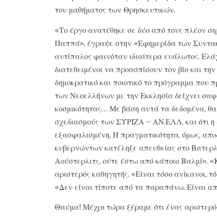
του μαθήματος των Θρησκευτικών.
«Το έργο ανατέθηκε σε δύο από τους πλέον σημ
Παππά», έγραψε στην «Εφημερίδα των Συντακτ
αντίπαλος φαινόταν ιδιαίτερα ευάλωτος. Ελάχ
διατεθειμένοι να προασπίσουν τον βίο και τη
δημοκρατικό και ποιοτικό το πρόγραμμα που 
των Νεοελλήνων με την Εκκλησία δείχνει σαφ
κοσμικότητας… Με βάση αυτά τα δεδομένα, θα ν
σχεδιασμούς των ΣΥΡΙΖΑ – ΑΝ.ΕΛΛ. και ότι η
εξασφαλισμένη. Η πραγματικότητα, όμως, απο
κυβερνώντων κατέληξε απευθείας στο Βατερλ
Αούστερλιτς, ούτε έστω από κάποιο Βαλμί». «
αριστερός καθηγητής. «Είναι τόσο ανίκανοι, τόσ
«Δεν είναι τίποτε από τα παραπάνω. Είναι α
Θαύμα! Μέχρι τώρα ξέραμε ότι ένας αριστερός