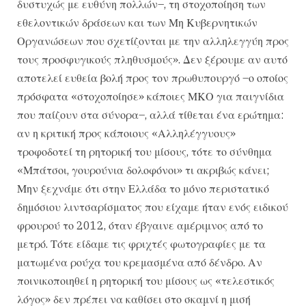
δυστυχώς με ευθύνη πολλών–, τη στοχοποίηση των
εθελοντικών δράσεων και των Μη Κυβερνητικών
Οργανώσεων που σχετίζονται με την αλληλεγγύη προς
τους προσφυγικούς πληθυσμούς». Δεν ξέρουμε αν αυτό
αποτελεί ευθεία βολή προς τον πρωθυπουργό –ο οποίος
πρόσφατα «στοχοποίησε» κάποιες ΜΚΟ για παιγνίδια
που παίζουν στα σύνορα–, αλλά τίθεται ένα ερώτημα:
αν η κριτική προς κάποιους «Αλληλέγγυους»
τροφοδοτεί τη ρητορική του μίσους, τότε το σύνθημα
«Μπάτσοι, γουρούνια δολοφόνοι» τι ακριβώς κάνει;
Μην ξεχνάμε ότι στην Ελλάδα το μόνο περιστατικό
δημόσιου λιντσαρίσματος που είχαμε ήταν ενός ειδικού
φρουρού το 2012, όταν έβγαινε αμέριμνος από το
μετρό. Τότε είδαμε τις φριχτές φωτογραφίες με τα
ματωμένα ρούχα του κρεμασμένα από δένδρο. Αν
ποινικοποιηθεί η ρητορική του μίσους ως «τελεστικός
λόγος» δεν πρέπει να καθίσει στο σκαμνί η μισή