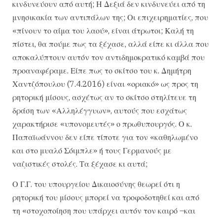
κινδυνεύουν από αυτή; Η Δεξιά δεν κινδυνεύει από τη
μνησικακία των αντιπάλων της; Οι επιχειρηματίες, που
«πίνουν το αίμα του λαού», είναι άτρωτοι; Καλή τη
πίστει, θα πούμε πως τα ξέχασε, αλλά είπε κι άλλα που
αποκαλύπτουν αυτόν τον αντιδημοκρατικό καμβά που
προαναφέραμε. Είπε πως το σκίτσο του κ. Δημήτρη
Χαντζόπουλου (7.4.2016) είναι «οριακό» ως προς τη
ρητορική μίσους, ασχέτως αν το σκίτσο στηλίτευε τη
δράση των «Αλληλέγγυων», αυτούς που εσχάτως
χαρακτήρισε «υπονομευτές» ο πρωθυπουργός. Ο κ.
Παπαϊωάννου δεν είπε τίποτε για τον «καθηλωμένο
και στο μυαλό Σόιμπλε» ή τους Γερμανούς με
ναζιστικές στολές. Τα ξέχασε κι αυτά;
Ο Γ.Γ. του υπουργείου Δικαιοσύνης θεωρεί ότι η
ρητορική του μίσους μπορεί να τροφοδοτηθεί και από
τη «στοχοποίηση που υπάρχει αυτόν τον καιρό –και