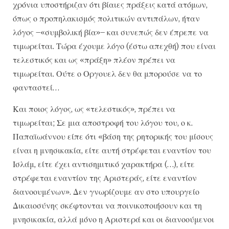
χρόνια υποστήριζαν ότι βίαιες πράξεις κατά ατόμων,
όπως ο προπηλακισμός πολιτικών αντιπάλων, ήταν
λόγος –«συμβολική βία»– και συνεπώς δεν έπρεπε να
τιμωρείται. Τώρα έχουμε λόγο (έστω απεχθή) που είναι
τελεστικός και ως «πράξη» πλέον πρέπει να
τιμωρείται. Ούτε ο Οργουελ δεν θα μπορούσε να το
φανταστεί…
Και ποιος λόγος, ως «τελεστικός», πρέπει να
τιμωρείται; Σε μια αποστροφή του λόγου του, ο κ.
Παπαϊωάννου είπε ότι «βάση της ρητορικής του μίσους
είναι η μνησικακία, είτε αυτή στρέφεται εναντίον του
Ισλάμ, είτε έχει αντισημιτικό χαρακτήρα (…), είτε
στρέφεται εναντίον της Αριστεράς, είτε εναντίον
διανοουμένων». Δεν γνωρίζουμε αν στο υπουργείο
Δικαιοσύνης σκέφτονται να ποινικοποιήσουν και τη
μνησικακία, αλλά μόνο η Αριστερά και οι διανοούμενοι