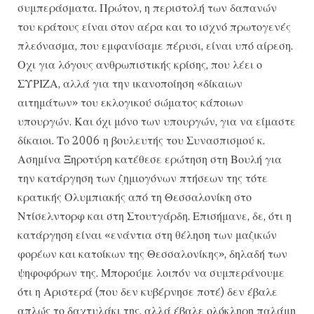
συμπεράσματα. Πρώτον, η περιστολή των δαπανών
του κράτους είναι στον αέρα και το ισχνό πρωτογενές
πλεόνασμα, που εμφανίσαμε πέρυσι, είναι υπό αίρεση.
Οχι για λόγους ανθρωπιστικής κρίσης, που λέει ο
ΣΥΡΙΖΑ, αλλά για την ικανοποίηση «δίκαιων
αιτημάτων» του εκλογικού σώματος κάποιων
υπουργών. Και όχι μόνο των υπουργών, για να είμαστε
δίκαιοι. Το 2006 η βουλευτής του Συνασπισμού κ.
Ασημίνα Ξηροτύρη κατέθεσε ερώτηση στη Βουλή για
την κατάργηση των ζημιογόνων πτήσεων της τότε
κρατικής Ολυμπιακής από τη Θεσσαλονίκη στο
Ντίσελντορφ και στη Στουτγάρδη. Επισήμανε, δε, ότι η
κατάργηση είναι «ενάντια στη θέληση των μαζικών
φορέων και κατοίκων της Θεσσαλονίκης», δηλαδή των
ψηφοφόρων της. Μπορούμε λοιπόν να συμπεράνουμε
ότι η Αριστερά (που δεν κυβέρνησε ποτέ) δεν έβαλε
απλώς το δαχτυλάκι της, αλλά έβαλε ολόκληρη παλάμη