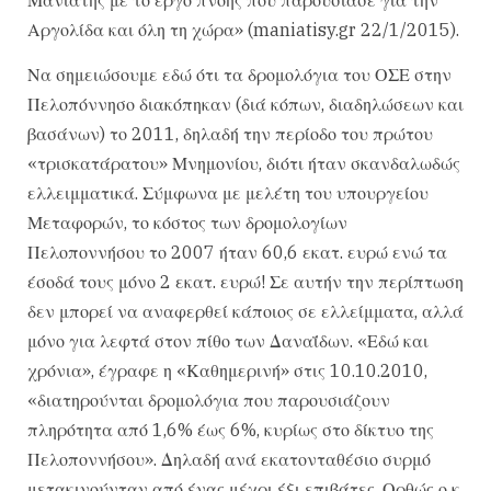
Αργολίδα και όλη τη χώρα» (maniatisy.gr 22/1/2015).
Να σημειώσουμε εδώ ότι τα δρομολόγια του ΟΣΕ στην
Πελοπόννησο διακόπηκαν (διά κόπων, διαδηλώσεων και
βασάνων) το 2011, δηλαδή την περίοδο του πρώτου
«τρισκατάρατου» Μνημονίου, διότι ήταν σκανδαλωδώς
ελλειμματικά. Σύμφωνα με μελέτη του υπουργείου
Μεταφορών, το κόστος των δρομολογίων
Πελοποννήσου το 2007 ήταν 60,6 εκατ. ευρώ ενώ τα
έσοδά τους μόνο 2 εκατ. ευρώ! Σε αυτήν την περίπτωση
δεν μπορεί να αναφερθεί κάποιος σε ελλείμματα, αλλά
μόνο για λεφτά στον πίθο των Δαναΐδων. «Εδώ και
χρόνια», έγραφε η «Καθημερινή» στις 10.10.2010,
«διατηρούνται δρομολόγια που παρουσιάζουν
πληρότητα από 1,6% έως 6%, κυρίως στο δίκτυο της
Πελοποννήσου». Δηλαδή ανά εκατονταθέσιο συρμό
μετακινούνταν από ένας μέχρι έξι επιβάτες. Ορθώς ο κ.