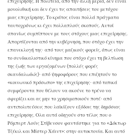
επιχείρησης. Η πολιτεία, από την άλλη μεριά, δεν είναι
μονολιθική και δεν έχει τις απαιτήσεις του μετόχου
μιας επιχείρησης. Το κράτος είναι πολλά πράγματα
ταυτοχρόνως κι έχει πολλαπλούς σκοπούς. Αυτοί
σπανίως συμπίπτουν με τους στόχους μιας επιχείρησης.
Απαρτίζονται από την κυβέρνηση, που στόχο έχει την
επανεκλογή της· από τους μαζικούς φορείς, όπως είναι
το συνδικαλιστικό κίνημα που στόχο έχει τη βελτίωση
της ζωής των εργαζομένων (πολλές φορές
σκανδαλωδώς)· από ψηφοφόρους που επιζητούν το
«κοινωνικό πρόσωπο» της επιχείρησης· από τοπικά
συμφέροντα που θέλουν να ακούνε το τρένο να
σφυρίζει και ας μην το χρησιμοποιούν ποτέ· από
αντιπολιτεύσεις που λαϊκίζουν εξόδοις της δημόσιας
επιχείρησης. Ολα αυτά οδηγούν στο τέλος που ο
Ρόμπερτ Λούις Στίβενσον φαντάστηκε για το «Δόκτωρ
Τζέκιλ και Μίστερ Χάιντ»: στην αυτοκτονία. Και αυτό