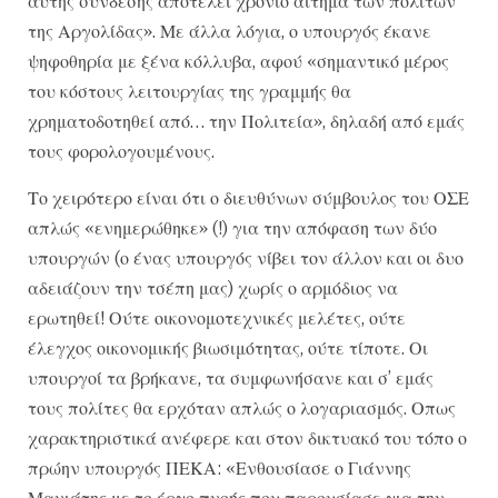
αυτής σύνδεσης αποτελεί χρόνιο αίτημα των πολιτών
της Αργολίδας». Με άλλα λόγια, ο υπουργός έκανε
ψηφοθηρία με ξένα κόλλυβα, αφού «σημαντικό μέρος
του κόστους λειτουργίας της γραμμής θα
χρηματοδοτηθεί από… την Πολιτεία», δηλαδή από εμάς
τους φορολογουμένους.
Το χειρότερο είναι ότι ο διευθύνων σύμβουλος του ΟΣΕ
απλώς «ενημερώθηκε» (!) για την απόφαση των δύο
υπουργών (ο ένας υπουργός νίβει τον άλλον και οι δυο
αδειάζουν την τσέπη μας) χωρίς ο αρμόδιος να
ερωτηθεί! Ούτε οικονομοτεχνικές μελέτες, ούτε
έλεγχος οικονομικής βιωσιμότητας, ούτε τίποτε. Οι
υπουργοί τα βρήκανε, τα συμφωνήσανε και σ’ εμάς
τους πολίτες θα ερχόταν απλώς ο λογαριασμός. Οπως
χαρακτηριστικά ανέφερε και στον δικτυακό του τόπο ο
πρώην υπουργός ΠΕΚΑ: «Ενθουσίασε ο Γιάννης
Μανιάτης με το έργο πνοής που παρουσίασε για την