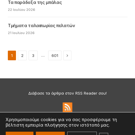
Τα παράδοξα της μπάλας
22 Ιουλίου 2026
Τμήματα ταλαιπωρίας πελατών
21 Ιουλίου 2026
Next
…
1
2
3
601
Διάβασε τα άρθρα στον RSS Reader σου!
Χρησιμοποιούμε cookies για να σας προσφέρουμε τη
βέλτιστη εμπειρία πλοήγησης στον ιστότοπό μας.
Πολιτική Απορρήτου & Cookies
©2026 medium.gr | Designed & Supported by
nat.ad