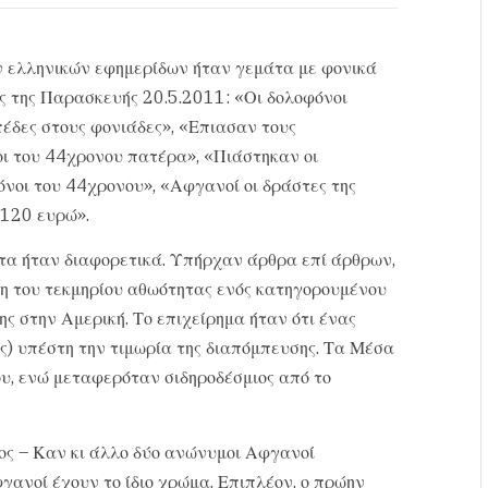
 ελληνικών εφημερίδων ήταν γεμάτα με φονικά
ς της Παρασκευής 20.5.2011: «Οι δολοφόνοι
έδες στους φονιάδες», «Επιασαν τους
οι του 44χρονου πατέρα», «Πιάστηκαν οι
νοι του 44χρονου», «Αφγανοί οι δράστες της
 120 ευρώ».
τα ήταν διαφορετικά. Υπήρχαν άρθρα επί άρθρων,
ση του τεκμηρίου αθωότητας ενός κατηγορουμένου
ς στην Αμερική. Το επιχείρημα ήταν ότι ένας
ς) υπέστη την τιμωρία της διαπόμπευσης. Τα Μέσα
υ, ενώ μεταφερόταν σιδηροδέσμιος από το
ρος – Καν κι άλλο δύο ανώνυμοι Αφγανοί
φγανοί έχουν το ίδιο χρώμα. Επιπλέον, ο πρώην