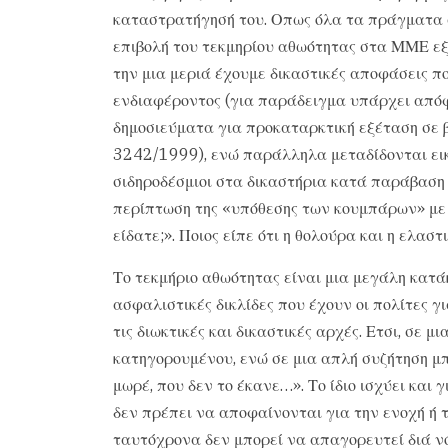
καταστρατήγησή του. Οπως όλα τα πράγματα στ
επιβολή του τεκμηρίου αθωότητας στα ΜΜΕ εξ
την μια μεριά έχουμε δικαστικές αποφάσεις π
ενδιαφέροντος (για παράδειγμα υπάρχει από
δημοσιεύματα για προκαταρκτική εξέταση σε 
3242/1999), ενώ παράλληλα μεταδίδονται ει
σιδηροδέσμιοι στα δικαστήρια κατά παράβαση 
περίπτωση της «υπόθεσης των κουμπάρων» με 
είδατε;». Ποιος είπε ότι η θολούρα και η ελα
Το τεκμήριο αθωότητας είναι μια μεγάλη κατάκ
ασφαλιστικές δικλίδες που έχουν οι πολίτες γ
τις διωκτικές και δικαστικές αρχές. Ετσι, σε μ
κατηγορουμένου, ενώ σε μια απλή συζήτηση μπ
μωρέ, που δεν το έκανε…». Το ίδιο ισχύει και
δεν πρέπει να αποφαίνονται για την ενοχή ή
ταυτόχρονα δεν μπορεί να απαγορευτεί διά νό