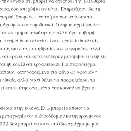
την έννοια ότι μπορεί να στερήσει την ελευθερία
τερα, όσο απεχθή κι αν είναι. Επηρεάζουν, δε, τη
πιρροή. Επομένως, το τσίρκο που στήνουν τα
, όχι όμως και νομοθετικά. Ο δημοσιογράφος δεν
 το «τεκμήριο αθωότητας», αλλά έχει σοβαρή
ιταγή. Η δεοντολογία είναι εργαλείο δουλειάς.
ουτός ιμάντας μεταβίβασης πληροφοριών», αλλά
και κρίνει και κατά δεύτερον μεταβιβάζει αληθείς
αι ηθικοί. Είναι εργαλειακοί. Για παράδειγμα,
κάποιον κατηγορούμενο για φόνο ως «φονιά» ή
ι ηθικός, αλλά γιατί θέλει να προφυλάσσει τα
ί και ψεύτης στα μάτια του κοινού να βγει ο
θεσία στην εικόνα. Ενώ μπορεί κάποιος να
η μεταγωγή ενός σιδηροδέσμιου κατηγορούμενου
02 δεν μπορεί να κάνει το ίδιο πράγμα με μια