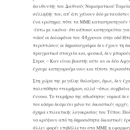
διευθυντής του Διεθνούς Νομισματικού Ταμείο
σύλληψής του, απ’ ό,τι χάνουν δύο μετανάστε
ένα ερώτημα: πότε τα ΜΜΕ καταστρατηγούν τ
-έστω με εικόνα- ότι κάποιος κατηγορείται γι
«ιδού οι δολοφόνοι του 44χρονου στην οδό Ηπε
περιπτώσεις οι δημοσιογράφοι δεν έχουν τη δ
πραγματικά στοιχεία και, φυσικά, δεν μπορού
Στρος – Καν είναι βιαστής ούτε αν οι δύο Αφγα
έχουμε κατηγορούμενους και τίποτε περισσότε
Στη χώρα της μεγάλης θολούρας, όμως, δεν έχο
πολυπόθητο «τεκμήριο», αλλά –όπως συμβαίνε
έννοια. Το τεκμήριο της αθωότητας νομικά δε
τον κόσμο δεσμεύει μόνο τις δικαστικές αρχές
όχημα επιλεκτικής λογοκρισίας του Τύπου. Πο
να κρύψουν από τη δημοσιότητα δικαστικές έρε
άλλες φορές επιβάλλεται στα ΜΜΕ η εφαρμογή