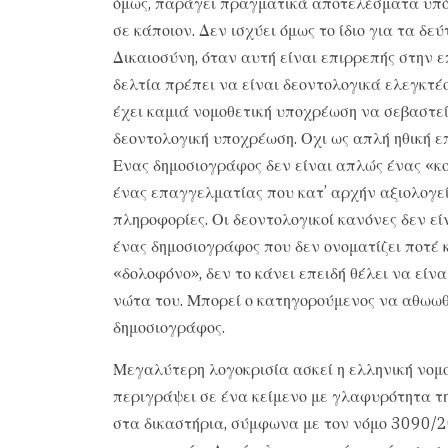
όμως, παράγει πραγματικά αποτελέσματα υπό 
σε κάποιον. Δεν ισχύει όμως το ίδιο για τα δεύ
Δικαιοσύνη, όταν αυτή είναι επιρρεπής στην ε
δελτία πρέπει να είναι δεοντολογικά ελεγκτέο
έχει καμιά νομοθετική υποχρέωση να σεβαστεί
δεοντολογική υποχρέωση. Οχι ως απλή ηθική επ
Ενας δημοσιογράφος δεν είναι απλώς ένας «κ
ένας επαγγελματίας που κατ’ αρχήν αξιολογεί 
πληροφορίες. Οι δεοντολογικοί κανόνες δεν είν
ένας δημοσιογράφος που δεν ονοματίζει ποτέ 
«δολοφόνο», δεν το κάνει επειδή θέλει να είνα
νώτα του. Μπορεί ο κατηγορούμενος να αθωωθε
δημοσιογράφος.
Μεγαλύτερη λογοκρισία ασκεί η ελληνική νομο
περιγράψει σε ένα κείμενο με γλαφυρότητα τ
στα δικαστήρια, σύμφωνα με τον νόμο 3090/20