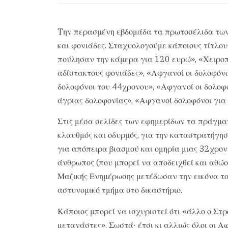
Tην περασμένη εβδομάδα τα πρωτοσέλιδα των
και φονιάδες. Σταχυολογούμε κάποιους τίτλου
πούλησαν την κάμερα για 120 ευρώ», «Χειροπ
αδίστακτους φονιάδες», «Αφγανοί οι δολοφόν
δολοφόνοι του 44χρονου», «Αφγανοί οι δολοφό
άγριας δολοφονίας», «Αφγανοί δολοφόνοι για
Στις μέσα σελίδες των εφημερίδων τα πράγμα
κλαυθμός και οδυρμός, για την καταστρατήγη
για απόπειρα βιασμού και ομηρία μιας 32χρονη
άνθρωπος (που μπορεί να αποδειχθεί και αθώο
Μαζικής Ενημέρωσης μετέδωσαν την εικόνα το
αστυνομικό τμήμα στο δικαστήριο.
Κάποιος μπορεί να ισχυριστεί ότι «άλλο ο Στ
μετανάστες». Σωστά· έτσι κι αλλιώς όλοι οι Α