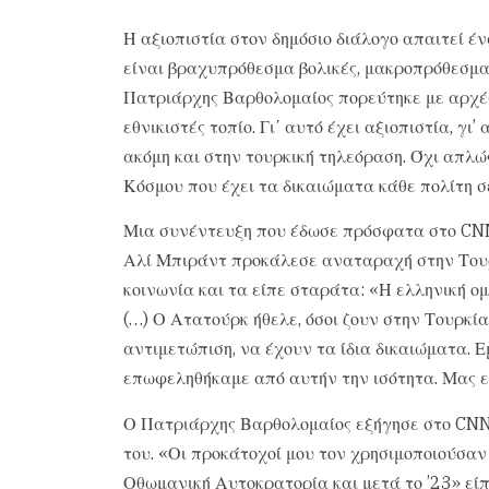
Η αξιοπιστία στον δημόσιο διάλογο απαιτεί έν
είναι βραχυπρόθεσμα βολικές, μακροπρόθεσμα
Πατριάρχης Βαρθολομαίος πορεύτηκε με αρχές
εθνικιστές τοπίο. Γι΄ αυτό έχει αξιοπιστία, γι
ακόμη και στην τουρκική τηλεόραση. Όχι απλώ
Κόσμου που έχει τα δικαιώματα κάθε πολίτη σ
Μια συνέντευξη που έδωσε πρόσφατα στο CNN
Αλί Μπιράντ προκάλεσε αναταραχή στην Τουρ
κοινωνία και τα είπε σταράτα: «Η ελληνική ο
(…) Ο Ατατούρκ ήθελε, όσοι ζουν στην Τουρκία 
αντιμετώπιση, να έχουν τα ίδια δικαιώματα. Ε
επωφεληθήκαμε από αυτήν την ισότητα. Μας εί
Ο Πατριάρχης Βαρθολομαίος εξήγησε στο CNN 
του. «Οι προκάτοχοί μου τον χρησιμοποιούσαν 
Οθωμανική Αυτοκρατορία και μετά το ’23» είπ