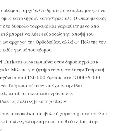
α μίνιμουμ αρχών. Οι σημαίες ευκαιρίας μπορεί να
 όμως καταλήγουν καταστροφικές. Ο Οικουμενικός
 στο δύσκολο τουρκικό και ναρκοθετημένο από
’ αυτό μπορεί να λέει ευθαρσώς την άποψή του
ς ως αρχηγός της Ορθοδοξίας, αλλά ως Πολίτης του
ε κάθε γωνιά του κόσμου.
 Turk και συγκεκριμένα στον δημοσιογράφο κ.
κία. Μίλησε για ζητήματα ταμπού στην Τουρκική
μογένεια από 120.000 έφθασε στις 2.000-3.000
-οι Τούρκοι υπήκοοι- να έχουν την ίδια
μείς αυτά τα τελευταία χρόνια δεν
δαν ως πολίτες β’ κατηγορίας.»
τον ιστορικό και συμβολικό χαρακτήρα του τίτλου
επί αιώνες, «στη διάρκεια του Βυζαντίου, στην
ε.