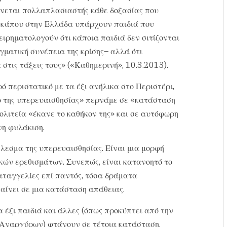
Γίνεται πολλαπλασιαστής κάθε δοξασίας που
τι κάπου στην Ελλάδα υπάρχουν παιδιά που
ειρηματολογούν ότι κάποια παιδιά δεν σιτίζονται
ματική συνέπεια της κρίσης– αλλά ότι
στις τάξεις τους» («Καθημερινή», 10.3.2013).
ό περιστατικό με τα έξι ανήλικα στο Περιστέρι,
ο της υπερευαισθησίας» περνάμε σε «κατάσταση
ολιτεία «έκανε το καθήκον της» και σε αυτόφωρη
νη φυλάκιση.
έλεσμα της υπερευαισθησίας. Είναι μια μορφή
κών ερεθισμάτων. Συνεπώς, είναι κατανοητό το
καταγγελίες επί παντός, τόσα δράματα
παίνει σε μια κατάσταση απάθειας.
α έξι παιδιά και άλλες (όπως προκύπτει από την
 Αναργύρων) φτάνουν σε τέτοια κατάσταση.