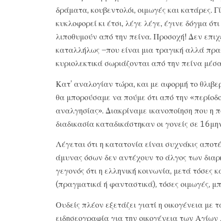
δράματα, κουβεντολόι, οιμωγές και κατάρες. 
κυκλοφορεί κι έτσι, λέγε λέγε, έγινε δόγμα ό
λιποθυμούν από την πείνα. Προσοχή! Δεν επιχ
καταλλήλως –που είναι μια τραγική αλλά πραγ
κυριολεκτικά σωριάζονται από την πείνα μέσα 
Κατ’ αναλογίαν τώρα, και με αφορμή το θλιβερ
θα μπορούσαμε να πούμε ότι από την «περίοδ
αναλγησίας». Διακρίναμε ικανοποίηση που η π
διαδικασία καταδικάστηκαν οι γονείς σε 16μη
Λέγεται ότι η κατατονία είναι συχνάκις αποτ
άμυνας όσων δεν αντέχουν το άλγος των διαρ
γεγονός ότι η ελληνική κοινωνία, μετά τόσες 
(πραγματικά ή φανταστικά), τόσες οιμωγές, μ
Ουδείς πλέον εξετάζει γιατί η οικογένεια με τ
ειδησεογραφία για την οικογένεια των Αγίων