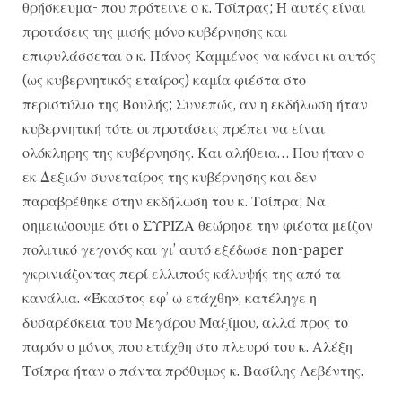
θρήσκευμα- που πρότεινε ο κ. Τσίπρας; Ή αυτές είναι
προτάσεις της μισής μόνο κυβέρνησης και
επιφυλάσσεται ο κ. Πάνος Καμμένος να κάνει κι αυτός
(ως κυβερνητικός εταίρος) καμία φιέστα στο
περιστύλιο της Βουλής; Συνεπώς, αν η εκδήλωση ήταν
κυβερνητική τότε οι προτάσεις πρέπει να είναι
ολόκληρης της κυβέρνησης. Και αλήθεια… Που ήταν ο
εκ Δεξιών συνεταίρος της κυβέρνησης και δεν
παραβρέθηκε στην εκδήλωση του κ. Τσίπρα; Να
σημειώσουμε ότι ο ΣΥΡΙΖΑ θεώρησε την φιέστα μείζον
πολιτικό γεγονός και γι’ αυτό εξέδωσε non-paper
γκρινιάζοντας περί ελλιπούς κάλυψής της από τα
κανάλια. «Έκαστος εφ’ ω ετάχθη», κατέληγε η
δυσαρέσκεια του Μεγάρου Μαξίμου, αλλά προς το
παρόν ο μόνος που ετάχθη στο πλευρό του κ. Αλέξη
Τσίπρα ήταν ο πάντα πρόθυμος κ. Βασίλης Λεβέντης.