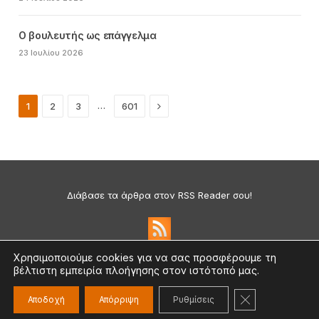
Ο βουλευτής ως επάγγελμα
23 Ιουλίου 2026
Next
…
1
2
3
601
Διάβασε τα άρθρα στον RSS Reader σου!
Χρησιμοποιούμε cookies για να σας προσφέρουμε τη
βέλτιστη εμπειρία πλοήγησης στον ιστότοπό μας.
Πολιτική Απορρήτου & Cookies
©2026 medium.gr | Designed & Supported by
nat.ad
ΚΛΕΊΣΙΜΟ ΤΟ
Αποδοχή
Απόρριψη
Ρυθμίσεις