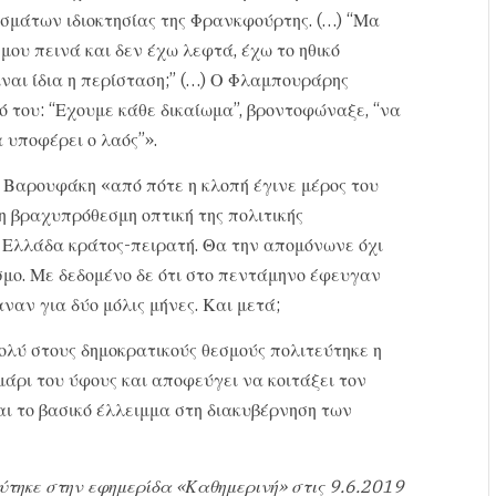
σμάτων ιδιοκτησίας της Φρανκφούρτης. (…) “Μα
 μου πεινά και δεν έχω λεφτά, έχω το ηθικό
ναι ίδια η περίσταση;” (…) Ο Φλαμπουράρης
 του: “Εχουμε κάθε δικαίωμα”, βροντοφώναξε, “να
 υποφέρει ο λαός”».
. Βαρουφάκη «από πότε η κλοπή έγινε μέρος του
η βραχυπρόθεσμη οπτική της πολιτικής
ν Ελλάδα κράτος-πειρατή. Θα την απομόνωνε όχι
σμο. Με δεδομένο δε ότι στο πεντάμηνο έφευγαν
ναν για δύο μόλις μήνες. Και μετά;
πολύ στους δημοκρατικούς θεσμούς πολιτεύτηκε η
αμάρι του ύφους και αποφεύγει να κοιτάξει τον
αι το βασικό έλλειμμα στη διακυβέρνηση των
ύτηκε στην εφημερίδα «Καθημερινή» στις 9.6.2019