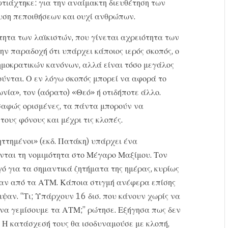
φτιάχτηκε: για την αναίμακτη διευθέτηση των
υση πεποιθήσεων και ουχί ανθρώπων.
ότητα των λαϊκιστών, που γίνεται αχρειότητα των
ν παραδοχή ότι υπάρχει κάποιος ιερός σκοπός, ο
ημοκρατικών κανόνων, αλλά είναι τόσο μεγάλος
ύνται. Ο εν λόγω σκοπός μπορεί να αφορά το
ωνία», τον (αόρατο) «Θεό» ή οτιδήποτε άλλο.
 σαφώς ορισμένες, τα πάντα μπορούν να
ους φόνους και μέχρι τις κλοπές.
ηττημένοι» (εκδ. Πατάκη) υπάρχει ένα
ονται τη νομιμότητα στο Μέγαρο Μαξίμου. Τον
ό για τα σημαντικά ζητήματα της ημέρας, κυρίως
ρεαν από τα ΑΤΜ. Κάποια στιγμή ανέφερα επίσης
ψαν. “Τι; Υπάρχουν 16 δισ. που κάνουν χωρίς να
 να γεμίσουμε τα ΑΤΜ;” ρώτησε. Εξήγησα πως δεν
Η κατάσχεσή τους θα ισοδυναμούσε με κλοπή,