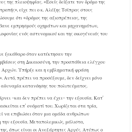
ς της πλειοψηφίας. «Εσείς δείξατε τον δρόμο της
τροπής», είχε πει ο κ. Αλέξης Τσίπρας στους
σουμε ότι «δρόμος της αξιοπρέπειας, της
μβανε εμπρησμούς οχημάτων και μηχανημάτων,
οφονίας ενός αστυνομικού και της οικογένειάς του
νε ξεκάθαρο όταν κατέκτησαν την
εμβάσεις στη Δικαιοσύνη, την προσπάθεια ελέγχου
Αρχών. Υπήρξε και η εμβληματική φράση
. Αυτό, πρέπει να προσέξουμε, δεν δείχνει μόνο
ν αδυναμία κατανόησης του πολιτεύματος.
ρνει –και δεν πρέπει να έχει– την εξουσία. Κατ’
ασκείται επ’ ονόματί του. Χωρίζεται στα τρία,
εί να επιβιώσει όταν μια ομάδα ανθρώπων
 την εξουσία. Μεταπολεμικώς, μάλιστα,
της, όπως είναι οι Ανεξάρτητες Αρχές. Ατύπως ο