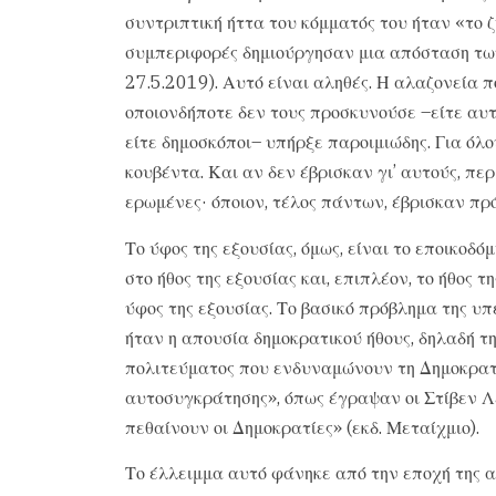
συντριπτική ήττα του κόμματός του ήταν «το ζ
συμπεριφορές δημιούργησαν μια απόσταση τω
27.5.2019). Αυτό είναι αληθές. Η αλαζονεία
οποιονδήποτε δεν τους προσκυνούσε –είτε αυτ
είτε δημοσκόποι– υπήρξε παροιμιώδης. Για όλ
κουβέντα. Και αν δεν έβρισκαν γι’ αυτούς, περ
ερωμένες· όποιον, τέλος πάντων, έβρισκαν πρό
Το ύφος της εξουσίας, όμως, είναι το εποικοδ
στο ήθος της εξουσίας και, επιπλέον, το ήθος 
ύφος της εξουσίας. Το βασικό πρόβλημα της 
ήταν η απουσία δημοκρατικού ήθους, δηλαδή 
πολιτεύματος που ενδυναμώνουν τη Δημοκρατί
αυτοσυγκράτησης», όπως έγραψαν οι Στίβεν Λε
πεθαίνουν οι Δημοκρατίες» (εκδ. Μεταίχμιο).
Το έλλειμμα αυτό φάνηκε από την εποχή της α