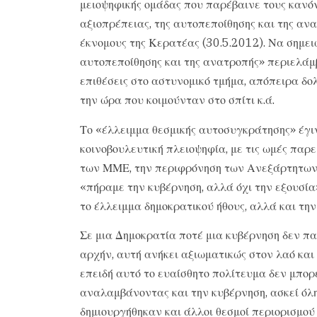
μειοψηφικής ομάδας που παρέβαινε τους κανόνε
αξιοπρέπειας, της αυτοπεποίθησης και της ανα
έκνομους της Κερατέας (30.5.2012). Να σημειώ
αυτοπεποίθησης και της ανατροπής» περιελά
επιθέσεις στο αστυνομικό τμήμα, απόπειρα δολ
την ώρα που κοιμούνταν στο σπίτι κ.ά.
Το «έλλειμμα θεσμικής αυτοσυγκράτησης» έγι
κοινοβουλευτική πλειοψηφία, με τις ωμές παρ
των ΜΜΕ, την περιφρόνηση των Ανεξάρτητων 
«πήραμε την κυβέρνηση, αλλά όχι την εξουσία»
το έλλειμμα δημοκρατικού ήθους, αλλά και τη
Σε μια Δημοκρατία ποτέ μια κυβέρνηση δεν παί
αρχήν, αυτή ανήκει αξιωματικώς στον λαό και 
επειδή αυτό το ευαίσθητο πολίτευμα δεν μπορ
αναλαμβάνοντας και την κυβέρνηση, ασκεί όλη
δημιουργήθηκαν και άλλοι θεσμοί περιορισμού 