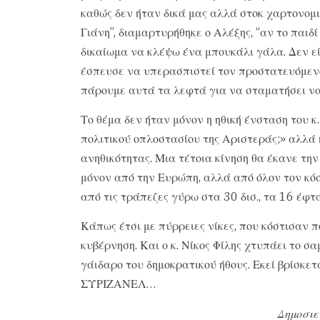
καθώς δεν ήταν δικά μας αλλά στοκ χαρτονομι
Γιάνη”, διαμαρτυρήθηκε ο Αλέξης, “αν το παιδί
δικαίωμα να κλέψω ένα μπουκάλι γάλα. Δεν εί
έσπευσε να υπερασπιστεί τον προστατευόμενό
πάρουμε αυτά τα λεφτά για να σταματήσει να
Το θέμα δεν ήταν μόνον η ηθική ένσταση του κ
πολιτικού οπλοστασίου της Αριστεράς;» αλλά 
ανηθικότητας. Μια τέτοια κίνηση θα έκανε τη
μόνον από την Ευρώπη, αλλά από όλον τον κό
από τις τράπεζες γύρω στα 30 δισ., τα 16 έφτα
Κάπως έτσι με πύρρειες νίκες, που κόστισαν 
κυβέρνηση. Και ο κ. Νίκος Φίλης χτυπάει το σ
γάιδαρο του δημοκρατικού ήθους. Εκεί βρίσκετ
ΣΥΡΙΖΑΝΕΛ…
Δημοσιε