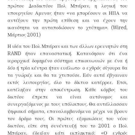
πρώτου Διαδικτύου Πολ Μπάραν, η λογική του
υπουργείου Αμυνας ήταν «να μπορέσουν οι ΗΠΑ να
αντέξουν την πρώτη επίθεση και να έχουν την
ικανότητα να ανταποδώσουν το χτύπημα». (Wired,
Μάρτιος 2001)
Η ιδέα του Πολ Μπάραν και των άλλων ερευνητών στη
RAND ήταν επαναστατική. Κατανόησαν ότι ένα
ιεραρχικά δομημένο σύστημα επικοινωνιών με ένα ή
δύο ή τρία κέντρα ήταν ευάλωτο· ο εχθρός σίγουρα θα
τα γνώριζε και θα τα χτυπούσε. Εάν αυτά έβγαιναν
εκτός λειτουργίας, όλο το δίκτυο κατέρρεε. Ετσι,
κατέληξαν στην αποκέντρωση. Κάθε κόμβος του
δικτύου έπρεπε να είναι αυτόνομος και
συνεργαζόμενος με τους υπόλοιπους. Θα αντάλλασσαν
ψηφιακά σήματα, επαναλαμβανόμενα μέχρι να βρουν
τον δρόμο τους. Οι πρώτες εξομοιώσεις του νέου
δικτύου, είπε στη συνέντευξή του το 2001 ο Πολ
Μπάραν, έδειξαν κάτι εκπληκτικό: «Ο εχθρός