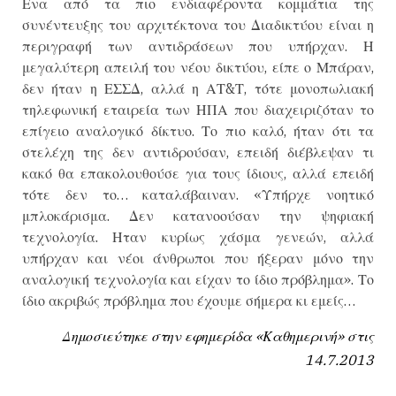
Ενα από τα πιο ενδιαφέροντα κομμάτια της
συνέντευξης του αρχιτέκτονα του Διαδικτύου είναι η
περιγραφή των αντιδράσεων που υπήρχαν. Η
μεγαλύτερη απειλή του νέου δικτύου, είπε ο Μπάραν,
δεν ήταν η ΕΣΣΔ, αλλά η ΑΤ&Τ, τότε μονοπωλιακή
τηλεφωνική εταιρεία των ΗΠΑ που διαχειριζόταν το
επίγειο αναλογικό δίκτυο. Το πιο καλό, ήταν ότι τα
στελέχη της δεν αντιδρούσαν, επειδή διέβλεψαν τι
κακό θα επακολουθούσε για τους ίδιους, αλλά επειδή
τότε δεν το… καταλάβαιναν. «Υπήρχε νοητικό
μπλοκάρισμα. Δεν κατανοούσαν την ψηφιακή
τεχνολογία. Ηταν κυρίως χάσμα γενεών, αλλά
υπήρχαν και νέοι άνθρωποι που ήξεραν μόνο την
αναλογική τεχνολογία και είχαν το ίδιο πρόβλημα». Το
ίδιο ακριβώς πρόβλημα που έχουμε σήμερα κι εμείς…
Δημοσιεύτηκε στην εφημερίδα «Καθημερινή» στις
14.7.2013