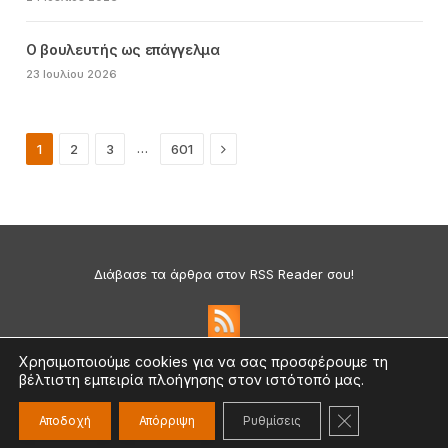
Ο βουλευτής ως επάγγελμα
23 Ιουλίου 2026
Next
…
1
2
3
601
Διάβασε τα άρθρα στον RSS Reader σου!
Χρησιμοποιούμε cookies για να σας προσφέρουμε τη
βέλτιστη εμπειρία πλοήγησης στον ιστότοπό μας.
Πολιτική Απορρήτου & Cookies
©2026 medium.gr | Designed & Supported by
nat.ad
ΚΛΕΊΣΙΜΟ ΤΟ
Αποδοχή
Απόρριψη
Ρυθμίσεις