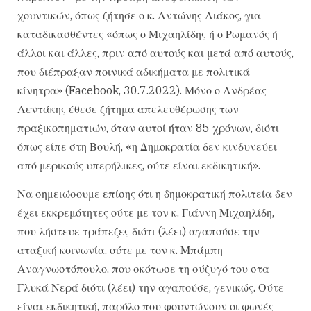
χουντικών, όπως ζήτησε ο κ. Αντώνης Λιάκος, για
καταδικασθέντες «όπως ο Μιχαηλίδης ή ο Ρωμανός ή
άλλοι και άλλες, πριν από αυτούς και μετά από αυτούς,
που διέπραξαν ποινικά αδικήματα με πολιτικά
κίνητρα» (Facebook, 30.7.2022). Μόνο ο Ανδρέας
Λεντάκης έθεσε ζήτημα απελευθέρωσης των
πραξικοπηματιών, όταν αυτοί ήταν 85 χρόνων, διότι
όπως είπε στη Βουλή, «η Δημοκρατία δεν κινδυνεύει
από μερικούς υπερήλικες, ούτε είναι εκδικητική».
Να σημειώσουμε επίσης ότι η δημοκρατική πολιτεία δεν
έχει εκκρεμότητες ούτε με τον κ. Γιάννη Μιχαηλίδη,
που λήστευε τράπεζες διότι (λέει) αγαπούσε την
αταξική κοινωνία, ούτε με τον κ. Μπάμπη
Αναγνωστόπουλο, που σκότωσε τη σύζυγό του στα
Γλυκά Νερά διότι (λέει) την αγαπούσε, γενικώς. Ούτε
είναι εκδικητική, παρόλο που φουντώνουν οι φωνές