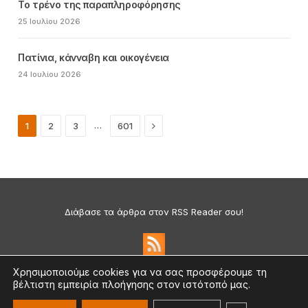
Το τρένο της παραπληροφόρησης
25 Ιουλίου 2026
Πατίνια, κάνναβη και οικογένεια
24 Ιουλίου 2026
Next
…
1
2
3
601
Διάβασε τα άρθρα στον RSS Reader σου!
Χρησιμοποιούμε cookies για να σας προσφέρουμε τη
βέλτιστη εμπειρία πλοήγησης στον ιστότοπό μας.
Πολιτική Απορρήτου & Cookies
©2026 medium.gr | Designed & Supported by
nat.ad