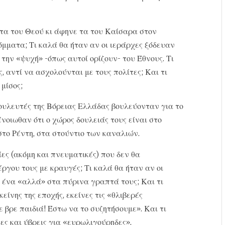
στα του Θεού κι άφηνε τα του Καίσαρα στον
μματα; Τι καλά θα ήταν αν οι ιεράρχες ξόδευαν
 την «ψυχή» -όπως αυτοί ορίζουν- του Έθνους. Τι
 αντί να ασχολούνται με τους πολίτες; Και τι
μίσος;
 βουλευτές της Βόρειας Ελλάδας βουλεύονταν για το
ένοιωθαν ότι ο χώρος δουλειάς τους είναι στο
στο Ρέντη, στα στούντιο των καναλιών.
ες (ακόμη και πνευματικές) που δεν θα
γου τους με κραυγές; Τι καλά θα ήταν αν οι
ν ένα «αλλά» στα πύρινα γραπτά τους; Και τι
είνης της εποχής, εκείνες τις «θλιβερές
 βρε παιδιά! Έστω να το συζητήσουμε». Και τι
ες και ύβρεις για «ευρωλιγούρηδες»,