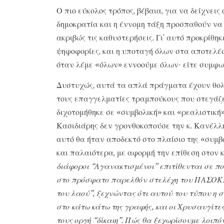
Ο πιο εύκολος τρόπος, βέβαια, για να δείχνεις 
δημοκρατία και η έννομη τάξη προσπαθούν να 
ακριβώς τις καθυστερήσεις. Γι’ αυτό προκρίθηκ
ψηφοφορίες, και η υποταγή όλων στα αποτελέ
όταν λέμε «όλων» εννοούμε όλων· είτε συμφω
Δυστυχώς, αυτά τα απλά πράγματα έχουν θολώ
τους επαγγελματίες τραμπούκους που στεγάζει
διχοτομήθηκε σε «συμβολική» και «ρεαλιστική» 
Κασιδιάρης δεν γρονθοκοπούσε την κ. Κανέλλη
αυτό θα ήταν αποδεκτό στο πλαίσιο της «συμβ
και παλαιότερα, με αφορμή την επίθεση στον κ
διάφοροι “Αγανακτισμένοι” επιτίθενται σε πο
στο πρόσφατο παρελθόν στελέχη του ΠΑΣΟΚ. Δ
του λαού”, ξεχνώντας ότι αυτού του τύπου η 
στο κάτω κάτω της γραφής, και οι Χρυσαυγίτες 
τους οργή “δίκαιη”. Πώς θα ξεχωρίσουμε λοιπόν