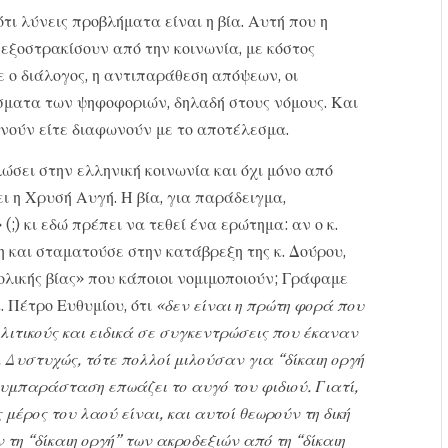
ότι λύνεις προβλήματα είναι η βία. Αυτή που η
εξοστρακίσουν από την κοινωνία, με κόστος
ε ο διάλογος, η αντιπαράθεση απόψεων, οι
σματα των ψηφοφοριών, δηλαδή στους νόμους. Και
νούν είτε διαφωνούν με το αποτέλεσμα.
σει στην ελληνική κοινωνία και όχι μόνο από
 η Χρυσή Αυγή. Η βία, για παράδειγμα,
(;) κι εδώ πρέπει να τεθεί ένα ερώτημα: αν ο κ.
 και σταματούσε στην κατάβρεξη της κ. Δούρου,
ολικής βίας» που κάποιοι νομιμοποιούν; Γράφαμε
. Πέτρο Ευθυμίου, ότι
«δεν είναι η πρώτη φορά που
λιτικούς και ειδικά σε συγκεντρώσεις που έκαναν
υστυχώς, τότε πολλοί μιλούσαν για “δίκαιη οργή
συμπαράσταση επωάζει το αυγό του φιδιού. Γιατί,
μέρος του λαού είναι, και αυτοί θεωρούν τη δική
 τη “δίκαιη οργή” των ακροδεξιών από τη “δίκαιη