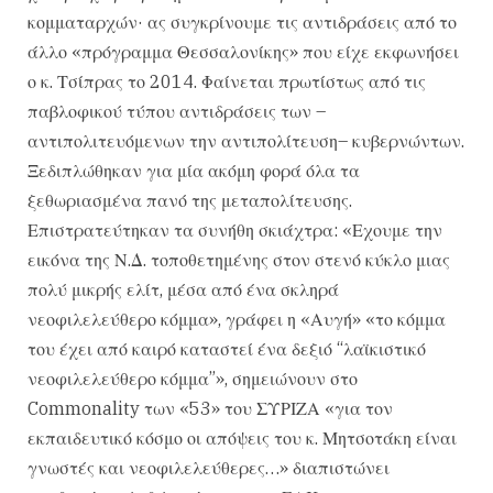
κομματαρχών· ας συγκρίνουμε τις αντιδράσεις από το
άλλο «πρόγραμμα Θεσσαλονίκης» που είχε εκφωνήσει
ο κ. Τσίπρας το 2014. Φαίνεται πρωτίστως από τις
παβλοφικού τύπου αντιδράσεις των –
αντιπολιτευόμενων την αντιπολίτευση– κυβερνώντων.
Ξεδιπλώθηκαν για μία ακόμη φορά όλα τα
ξεθωριασμένα πανό της μεταπολίτευσης.
Επιστρατεύτηκαν τα συνήθη σκιάχτρα: «Εχουμε την
εικόνα της Ν.Δ. τοποθετημένης στον στενό κύκλο μιας
πολύ μικρής ελίτ, μέσα από ένα σκληρά
νεοφιλελεύθερο κόμμα», γράφει η «Αυγή» «το κόμμα
του έχει από καιρό καταστεί ένα δεξιό “λαϊκιστικό
νεοφιλελεύθερο κόμμα”», σημειώνουν στο
Commonality των «53» του ΣΥΡΙΖΑ «για τον
εκπαιδευτικό κόσμο οι απόψεις του κ. Μητσοτάκη είναι
γνωστές και νεοφιλελεύθερες…» διαπιστώνει