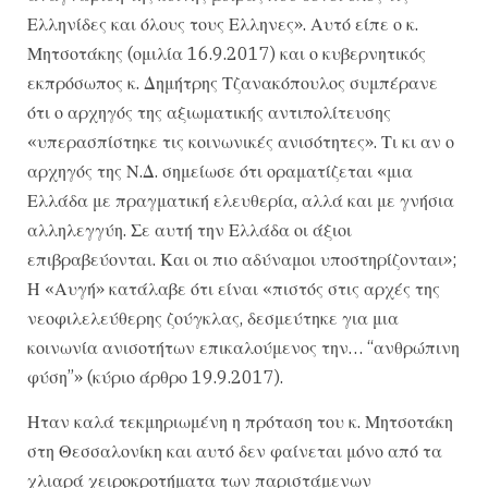
Ελληνίδες και όλους τους Ελληνες». Αυτό είπε ο κ.
Μητσοτάκης (ομιλία 16.9.2017) και ο κυβερνητικός
εκπρόσωπος κ. Δημήτρης Τζανακόπουλος συμπέρανε
ότι ο αρχηγός της αξιωματικής αντιπολίτευσης
«υπερασπίστηκε τις κοινωνικές ανισότητες». Τι κι αν ο
αρχηγός της Ν.Δ. σημείωσε ότι οραματίζεται «μια
Ελλάδα με πραγματική ελευθερία, αλλά και με γνήσια
αλληλεγγύη. Σε αυτή την Ελλάδα οι άξιοι
επιβραβεύονται. Και οι πιο αδύναμοι υποστηρίζονται»;
Η «Αυγή» κατάλαβε ότι είναι «πιστός στις αρχές της
νεοφιλελεύθερης ζούγκλας, δεσμεύτηκε για μια
κοινωνία ανισοτήτων επικαλούμενος την… “ανθρώπινη
φύση”» (κύριο άρθρο 19.9.2017).
Ηταν καλά τεκμηριωμένη η πρόταση του κ. Μητσοτάκη
στη Θεσσαλονίκη και αυτό δεν φαίνεται μόνο από τα
χλιαρά χειροκροτήματα των παριστάμενων