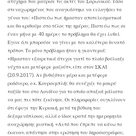
ατύχημα που μαύρισε τις ακτές του Σαρωνικού. Τόσο
στεναχωρημένος που αναγκάστηκε να ευλογήσει τα
γένια του: «Πιστεύω πως ήμασταν αποτελεσματικοί
και θα κριθούμε στο τέλος της ημέρας. Πιστεύω πως σε
έναν μήνα με 40 ημέρες το πρόβλημα θα έχει λυθεί.
Εγινε ό,τι μπορούσε να γίνει με τον καλύτερο δυνατό
τρόπο». Το μόνο πρόβλημα ήταν η γκαντεμιά:
«Ημασταν εξαιρετικά άτυχοι γιατί το πλοίο βούλιαξε
νύχτα και μετέφερε μαζούτ», είπε στον ΣΚΑΪ
(20.9.2017). Αν βυθιζόταν μέρα και μετέφερε
ροδόνερο, ο κ. Κουρουμπλής θα συνέχιζε το μακρύ
ταξίδι του στο Λονδίνο για το οποίο απαξιοί μάλιστα
να μας πει πότε ξεκίνησε. Οι πληροφορίες συγκλίνουν
ότι έφυγε την Κυριακή, μετά τη βύθιση του
δεξαμενόπλοιου, αλλά ο ίδιος κρατά την ημερομηνία
αναχώρησης μυστική. «Αυτό που έπρεπε να κάνω το
έκανα», απάντησε στην ερώτηση του δημοσιογράφου,