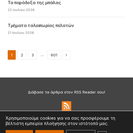
Τα παράδοξα της μπάλας
22 Ιουλίου 2026
Τμήματα ταλαιπωρίας πελατών
21 Ιουλίου 2026
Next
…
1
2
3
601
Διάβασε τα άρθρα στον RSS Reader σου!
Χρησιμοποιούμε cookies για να σας προσφέρουμε τη
βέλτιστη εμπειρία πλοήγησης στον ιστότοπό μας.
Πολιτική Απορρήτου & Cookies
©2026 medium.gr | Designed & Supported by
nat.ad