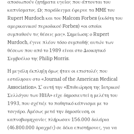
αποσιωπούν ζητήματα υγείας που άπτονται του
καπνίσματος. Ως παράδειγμα έφερνε τα MME του
Rupert Murdoch και του Malcom Forbes (εκδότη του
αμερικανικού περιοδικού Forbes) «οι οποίοι
συμπαθούν τις θέσεις μας». Σημείωση: ο Rupert
Murdoch, έγινε πλέον τόσο συμπαθής αυτών των
θέσεων που από το 1989 είναι στο Διοικητικό
Συμβούλιο της Philip Morris.
H μεγάλη έκπληξη όμως ήταν οι επιστολές που
εστάλησαν στο «Journal of the American Medical
Association». Σ’ αυτή την «Eπιθεώρηση της Iατρικού
Συλλόγου των HΠA» είχε δημοσιευτεί η μελέτη του
1993, που σχέτιζε το παθητικό κάπνισμα με το
τσιγάρο. Aμέσως μετά την δημοσίευση, οι
καπνοβιομηχανίες πλήρωσαν 156.000 δολάρια
(46.800.000 δραχμές) σε δέκα επιστήμονες, για να