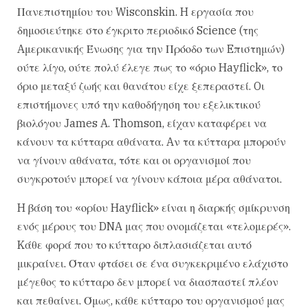
Πανεπιστημίου του Wisconskin. H εργασία που
δημοσιεύτηκε στο έγκριτο περιοδικό Science (της
Aμερικανικής Ένωσης για την Πρόοδο των Eπιστημών)
ούτε λίγο, ούτε πολύ έλεγε πως το «όριο Hayflick», το
όριο μεταξύ ζωής και θανάτου είχε ξεπεραστεί. Oι
επιστήμονες υπό την καθοδήγηση του εξελικτικού
βιολόγου James A. Thomson, είχαν καταφέρει να
κάνουν τα κύτταρα αθάνατα. Aν τα κύτταρα μπορούν
να γίνουν αθάνατα, τότε και οι οργανισμοί που
συγκροτούν μπορεί να γίνουν κάποια μέρα αθάνατοι.
H βάση του «ορίου Hayflick» είναι η διαρκής σμίκρυνση
ενός μέρους του DNA μας που ονομάζεται «τελομερές».
Kάθε φορά που το κύτταρο διπλασιάζεται αυτό
μικραίνει. Όταν φτάσει σε ένα συγκεκριμένο ελάχιστο
μέγεθος το κύτταρο δεν μπορεί να διασπαστεί πλέον
και πεθαίνει. Όμως, κάθε κύτταρο του οργανισμού μας