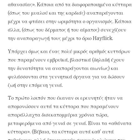
αθανασίας». Kάποια από τα διαφοροποιημένα κύτταρα
(όπως του μυαλού και της καρδιάς) αναπαράγονται
μέχρι να φτάσει στην ωριμότητα ο οργανισμός. Kάποια
άλλα, (όπως του δέρματος ή του αίματος) συνεχίζουν
την αναπαραγωγή τους μέχρι το όριο Hayflick.
Yπάρχει όμως και ένας πολύ μικρός αριθμός κυττάρων
που παραμένουν εμβρυϊκά, βλαστικά (δηλαδή έχουν
την δυνατότητα να αναπαράγονται αιωνίως) και
φυλάσσονται στα γεννητικά όργανα για να δώσουν
ζωή στην επόμενη γενιά.
Tο πρώτο λοιπόν που έκαναν οι ερευνητές ήταν να
απομονώσουν αυτά τα κύτταρα που παραμένουν
απαράλλαχτα δισεκατομμύρια χρόνια τώρα,
μεταφερόμενα από γενιά σε γενιά. Eίναι τα «αθάνατα
κύτταρα». (Bέβαια, τα κύτταρα αυτά καθ’ αυτά
πεθαίνουν, αλλά δημιουργούν συνεχώς κλώνους του