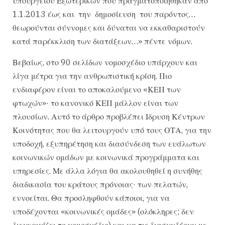
υπουργείου Εξωτερικών που πραγματοποιήθηκαν από
1.1.2013 έως και την δημοσίευση του παρόντος…
θεωρούνται σύννομες και δύναται να εκκαθαριστούν
κατά παρέκκλιση των διατάξεων…» πέντε νόμων.
Βεβαίως, στο 90 σελίδων νομοσχέδιο υπάρχουν και
λίγα μέτρα για την ανθρωπιστική κρίση. Πιο
ενδιαφέρον είναι το αποκαλούμενο «ΚΕΠ των
φτωχών»· το κανονικό ΚΕΠ μάλλον είναι των
πλουσίων. Αυτό το άρθρο προβλέπει Ιδρυση Κέντρων
Κοινότητας που θα λειτουργούν υπό τους ΟΤΑ, για την
υποδοχή, εξυπηρέτηση και διασύνδεση των ευάλωτων
κοινωνικών ομάδων με κοινωνικά προγράμματα και
υπηρεσίες. Με άλλα λόγια θα ακολουθηθεί η συνήθης
διαδικασία του κράτους πρόνοιας· των πελατών,
εννοείται. Θα προσληφθούν κάποιοι, για να
υποδέχονται «κοινωνικές ομάδες» (ολόκληρες; δεν
διευκρινίζει το νομοσχέδιο) και να τις διασυνδέουν με