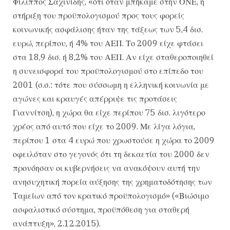
Φίλιππος Σαχινίδης, «ότι όταν μπήκαμε στην ΟΝΕ, η
στήριξη του προϋπολογισμού προς τους φορείς
κοινωνικής ασφάλισης ήταν της τάξεως των 5,4 δισ.
ευρώ, περίπου, ή 4% του ΑΕΠ. Το 2009 είχε φτάσει
στα 18,9 δισ. ή 8,2% του ΑΕΠ. Αν είχε σταθεροποιηθεί
η συνεισφορά του προϋπολογισμού στο επίπεδο του
2001 (σ.σ.: τότε που σύσσωμη η ελληνική κοινωνία με
αγώνες και κραυγές απέρριψε τις προτάσεις
Γιαννίτση), η χώρα θα είχε περίπου 75 δισ. λιγότερο
χρέος από αυτό που είχε το 2009. Με λίγα λόγια,
περίπου 1 στα 4 ευρώ που χρωστούσε η χώρα το 2009
οφειλόταν στο γεγονός ότι τη δεκαετία του 2000 δεν
προνόησαν οι κυβερνήσεις να ανακόψουν αυτή την
ανησυχητική πορεία αύξησης της χρηματοδότησης των
Ταμείων από τον κρατικό προϋπολογισμό» («Βιώσιμο
ασφαλιστικό σύστημα, προϋπόθεση για σταθερή
ανάπτυξη», 2.12.2015).