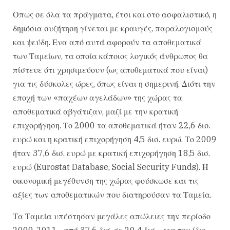
Οπως σε όλα τα πράγματα, έτσι και στο ασφαλιστικό, η
δημόσια συζήτηση γίνεται με κραυγές, παραλογισμούς
και ψεύδη. Ενα από αυτά αφορούν τα αποθεματικά
των Ταμείων, τα οποία κάποιος λογικός άνθρωπος θα
πίστευε ότι χρησιμεύουν (ως αποθεματικά που είναι)
για τις δύσκολες ώρες, όπως είναι η σημερινή. Διότι την
εποχή των «παχέων αγελάδων» της χώρας τα
αποθεματικά αβγάτιζαν, μαζί με την κρατική
επιχορήγηση. Το 2000 τα αποθεματικά ήταν 22,6 δισ.
ευρώ και η κρατική επιχορήγηση 4,5 δισ. ευρώ. Το 2009
ήταν 37,6 δισ. ευρώ με κρατική επιχορήγηση 18,5 δισ.
ευρώ (Eurostat Database, Social Security Funds). Η
οικονομική μεγέθυνση της χώρας φούσκωσε και τις
αξίες των αποθεματικών που διατηρούσαν τα Ταμεία.
Τα Ταμεία υπέστησαν μεγάλες απώλειες την περίοδο
2009-2011 –από 37,6 δισ. σε 20,4 δισ.– για τον ίδιο