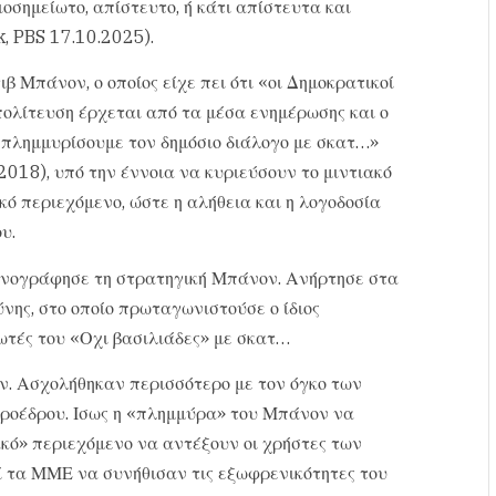
οσημείωτο, απίστευτο, ή κάτι απίστευτα και
, PBS 17.10.2025).
β Μπάνον, ο οποίος είχε πει ότι «οι Δημοκρατικοί
ολίτευση έρχεται από τα μέσα ενημέρωσης και ο
 πλημμυρίσουμε τον δημόσιο διάλογο με σκατ…»
.2018), υπό την έννοια να κυριεύσουν το μιντιακό
ό περιεχόμενο, ώστε η αλήθεια και η λογοδοσία
υ.
κονογράφησε τη στρατηγική Μπάνον. Ανήρτησε στα
νης, στο οποίο πρωταγωνιστούσε ο ίδιος
ωτές του «Οχι βασιλιάδες» με σκατ…
. Ασχολήθηκαν περισσότερο με τον όγκο των
προέδρου. Ισως η «πλημμύρα» του Μπάνον να
κό» περιεχόμενο να αντέξουν οι χρήστες των
ί τα ΜΜΕ να συνήθισαν τις εξωφρενικότητες του