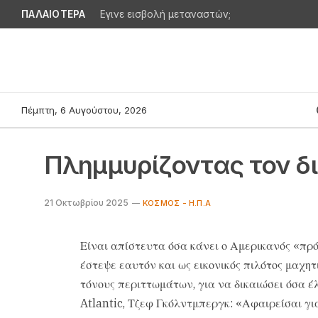
ΠΑΛΑΙΟΤΕΡΑ
Εγινε εισβολή μεταναστών;
Πέμπτη, 6 Αυγούστου, 2026
Πλημμυρίζοντας τον δ
21 Οκτωβρίου 2025
ΚΌΣΜΟΣ - Η.Π.Α
Είναι απίστευτα όσα κάνει ο Αμερικανός «πρό
έστεψε εαυτόν και ως εικονικός πιλότος μαχητ
τόνους περιττωμάτων, για να δικαιώσει όσα έλ
Atlantic, Τζεφ Γκόλντμπεργκ: «Αφαιρείσαι γι