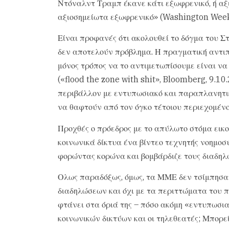
Ντόναλντ Τραμπ έκανε κάτι εξωφρενικό, ή αξι
αξιοσημείωτα εξωφρενικό» (Washington Week
Είναι προφανές ότι ακολουθεί το δόγμα του Στι
δεν αποτελούν πρόβλημα. Η πραγματική αντιπ
μόνος τρόπος να το αντιμετωπίσουμε είναι να
(«flood the zone with shit», Bloomberg, 9.10
περιβάλλον με εντυπωσιακό και παραπλανητικ
να θαφτούν από τον όγκο τέτοιου περιεχομένο
Προχθές ο πρόεδρος με το απύλωτο στόμα ει
κοινωνικά δίκτυα ένα βίντεο τεχνητής νοημοσύ
φορώντας κορώνα και βομβάρδιζε τους διαδηλ
Ολως παραδόξως, όμως, τα ΜΜΕ δεν τσίμπησαν
διαδηλώσεων και όχι με τα περιττώματα του 
φτάνει στα όριά της – πόσο ακόμη «εντυπωσια
κοινωνικών δικτύων και οι τηλεθεατές; Μπορε