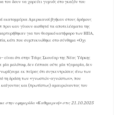
α τον δουν να χορεύει γυμνός στο γκαζόν του
πτά εκατομμύρια Αμερικανοί βγήκαν στους δρόμους
π πριν καν γίνουν αισθητά τα αποτελέσματα της
αμαρτυρήθηκαν για τον θεσμικό κατήφορο των ΗΠΑ,
τία, κάτι που συμπυκνώθηκε στο σύνθημα «Οχι
– είναι ότι στην Τάιμς Σκουέαρ της Νέας Υόρκης
μία μολότοφ, δεν έσπασε ούτε μία τζαμαρία, δεν
νωρίζουμε εκ πείρας ότι συγκεντρώσεις άνω των
πό τη δράση των «γνωστών-αγνώστων», που
ι καίγοντας και (πρωτίστως) αμαυρώνοντας τον
κε στην εφημερίδα «Καθημερινή» στις 21.10.2025