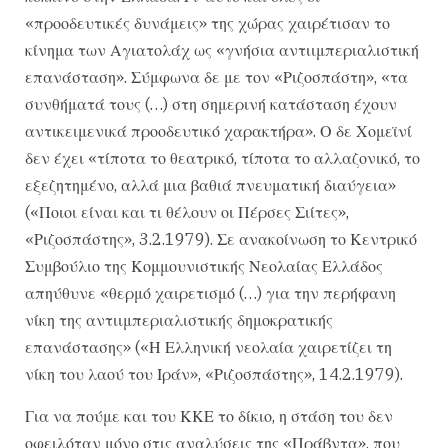
«προοδευτικές δυνάμεις» της χώρας χαιρέτισαν το
κίνημα των Αγιατολάχ ως «γνήσια αντιιμπεριαλιστική
επανάσταση». Σύμφωνα δε με τον «Ριζοσπάστη», «τα
συνθήματά τους (…) στη σημερινή κατάσταση έχουν
αντικειμενικά προοδευτικό χαρακτήρα». Ο δε Χομεϊνί
δεν έχει «τίποτα το θεατρικό, τίποτα το αλλαζονικό, το
εξεζητημένο, αλλά μια βαθιά πνευματική διαύγεια»
(«Ποιοι είναι και τι θέλουν οι Πέρσες Σιίτες»,
«Ριζοσπάστης», 3.2.1979). Σε ανακοίνωση το Κεντρικό
Συμβούλιο της Κομμουνιστικής Νεολαίας Ελλάδος
απηύθυνε «θερμό χαιρετισμό (…) για την περήφανη
νίκη της αντιιμπεριαλιστικής δημοκρατικής
επανάστασης» («Η Ελληνική νεολαία χαιρετίζει τη
νίκη του λαού του Ιράν», «Ριζοσπάστης», 14.2.1979).
Για να πούμε και του ΚΚΕ το δίκιο, η στάση του δεν
οφειλόταν μόνο στις αναλύσεις της «Πράβντα», που