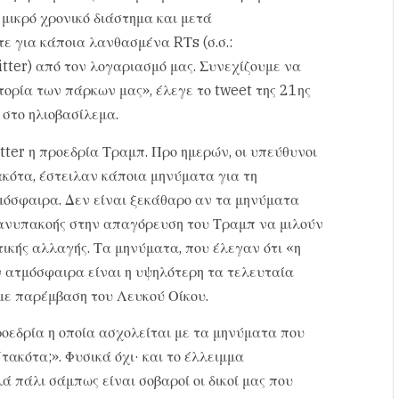
μικρό χρονικό διάστημα και μετά
 για κάποια λανθασμένα RΤs (σ.σ.:
ter) από τον λογαριασμό μας. Συνεχίζουμε να
τορία των πάρκων μας», έλεγε το tweet της 21ης
 στο ηλιοβασίλεμα.
tter η προεδρία Τραμπ. Προ ημερών, οι υπεύθυνοι
κότα, έστειλαν κάποια μηνύματα για τη
μόσφαιρα. Δεν είναι ξεκάθαρο αν τα μηνύματα
 ανυπακοής στην απαγόρευση του Τραμπ να μιλούν
τικής αλλαγής. Τα μηνύματα, που έλεγαν ότι «η
ν ατμόσφαιρα είναι η υψηλότερη τα τελευταία
με παρέμβαση του Λευκού Οίκου.
ροεδρία η οποία ασχολείται με τα μηνύματα που
τακότα;». Φυσικά όχι· και το έλλειμμα
ά πάλι σάμπως είναι σοβαροί οι δικοί μας που