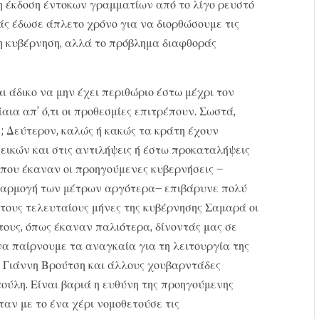
δη έκδοση έντοκων γραμματίων από το λίγο ρευστό
 μάς έδωσε άπλετο χρόνο για να διορθώσουμε τις
η κυβέρνηση, αλλά το πρόβλημα διαφθοράς
αι άδικο να μην έχει περιθώριο έστω μέχρι τον
αια απ’ ό,τι οι προθεσμίες επιτρέπουν. Σωστά,
ιη; Δεύτερον, καλώς ή κακώς τα κράτη έχουν
νεικών και στις αντιλήψεις ή έστω προκαταλήψεις
 που έκαναν οι προηγούμενες κυβερνήσεις –
εφαρμογή των μέτρων αργότερα– επιβάρυνε πολύ
ι τους τελευταίους μήνες της κυβέρνησης Σαμαρά οι
 τους, όπως έκαναν παλιότερα, δίνοντάς μας σε
να παίρνουμε τα αναγκαία για τη λειτουργία της
κ. Γιάννη Βρούτση και άλλους χουβαρντάδες
ούλη. Είναι βαριά η ευθύνη της προηγούμενης
ταν με το ένα χέρι νομοθετούσε τις