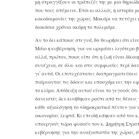
μη στραγγίξουν οι τράπεζές της με μια θηριώ
που τους απέμεινε. Ετσι κι αλλιώς, η ιστορία
κακοδαιμονίες της χώρας. Μακάρι να πετύχει 
διακόσια χρόνια ακόμη το πολεμάμε.
Αν το δει κάποιος στεγνά, θα θεωρήσει ότι είν
Μάιο η κυβέρνηση, για να ωριμάσει λιγότερο βί
αλλά, πρώτον, ποιος είπε ότι η ζωή είναι δίκα
συνέχεια, σε όλα· και στις συμφωνίες περί δα
γι’ αυτά. Οι επιτυχέστατες διαπραγματεύσεις
παίρνοντας τις δόσεις και υποσχόμενες την 
το κλίμα. Απόδειξη αυτού είναι το γεγονός ότ
δανειστές δεν κινήθηκαν ρούπι από τις θέσεις
κάθε αξιολόγηση το «δημοκρατικό πέντε» για 
οικονομίας λεφτά. Κι επειδή κάηκαν από τον 
υπουργούς τώρα φυσούν τον κ. Δημήτρη Στρατ
κυβέρνησης για την αναξιοπιστία της χώρας, ό