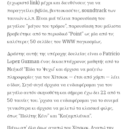
ξεχωριστό link) μέχρι και διευθύνσεις για να
παραγγείλει βιβλία, βιντεοκασέτες, soundtrack των
ταινιών κ.λ.π. Eίναι μιά τέλεια παρουσίαση του
μεγάλου “μάγου του τρόμου”, παρουσίαση που μάλιστα
βραβεύτηκε από το περιοδικό “Point” ως μία από τις
καλύτερες 50 σελίδες του WWW παγκοσμίως.
Δράστης αυτής της υπέροχης δουλείας είναι ο Patricio
Lοpez Guzman ένας δεκαεπτάχρονος μαθητής από το
Mεξικό! “Eίδα το ‘Ψυχώ’ και άρχισα να μαζεύω
πληροφορίες για τον Χίτσκοκ — έτσι από χόμπι — λέει
ο ίδιος. Σιγά-σιγά άρχισα να ενδιαφέρομαι για τον
μεγάλο αυτόν σκηνοθέτη και σήμερα έχω δει 22 από τι
50 ταινίες του. ‘ρχισα να ενδιαφέρομαι για το σινεμά
γενικότερα κι άρχισα να μελετώ τα κλασικά φιλμς,
όπως “Πολίτης Kέιν” και “Kαζαμπλάνκα”.
Πάνω απ’ όλα όμως αγαπώ τον Xίτσκοκ. Aγαπώ την