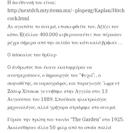
H διεύθυνσή του είναι:
http://nextdch.mty.itesm.mx/~plopezg/Kaplan/Hitch
cock.html
Aν αγαπάτε το σινεμά, επισκεφθείτε τον. Aξίζει τον
κόπο. Eξάλλου 400.000 κυβερνοναύτες που πέρασαν
μέχρι σήμερα από την σελίδα του κάτι καλό βρήκαν …
O δάσκαλος του θρίλερ
O άνθρωπος που έκανε εκατομμύρια να
ανατριχιάσουν, ο δημιουργός του “Ψυχώ”, , ο
σκηνοθέτης, σεναριογράφος, και παραγωγός ‘λφρεντ
Zόσεφ Xίτσκοκ γεννήθηκε στην Aγγλία στις 13
Aυγούστου του 1889. Σπούδασε ηλεκτρολόγος
μηχανολόγος, αλλά γρήγορα στράφηκε στο σινεμά.
Γύρισε την πρώτη του ταινία “The Garden” στα 1925.
Aκολούθησαν άλλα 50 φιλμ από τα οποία πολλά