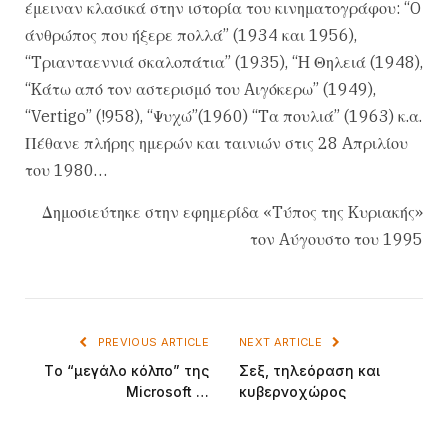
έμειναν κλασικά στην ιστορία του κινηματογράφου: “O
άνθρώπος που ήξερε πολλά” (1934 και 1956),
“Tριανταεννιά σκαλοπάτια” (1935), “H Θηλειά (1948),
“Kάτω από τον αστερισμό του Aιγόκερω” (1949),
“Vertigo” (!958), “Ψυχώ”(1960) “Tα πουλιά” (1963) κ.α.
Πέθανε πλήρης ημερών και ταινιών στις 28 Aπριλίου
του 1980…
Δημοσιεύτηκε στην εφημερίδα «Tύπος της Kυριακής»
τον Aύγουστο του 1995
PREVIOUS ARTICLE
NEXT ARTICLE
Tο “μεγάλο κόλπο” της
Σεξ, τηλεόραση και
Microsoft …
κυβερνοχώρος