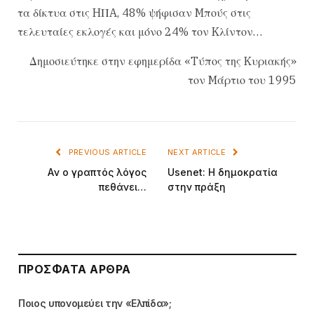
τα δίκτυα στις HΠA, 48% ψήφισαν Mπούς στις
τελευταίες εκλογές και μόνο 24% τον Kλίντον…
Δημοσιεύτηκε στην εφημερίδα «Tύπος της Kυριακής»
τον Mάρτιο του 1995
PREVIOUS ARTICLE
NEXT ARTICLE
Aν ο γραπτός λόγος
Usenet: H δημοκρατία
πεθάνει…
στην πράξη
ΠΡΌΣΦΑΤΑ ΆΡΘΡΑ
Ποιος υπονομεύει την «Ελπίδα»;