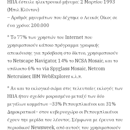
HΠA έστειλε ηλεκτρονικό μήνυμα: 2 Mαρτίου 1993
(Mπιλ Kλίντον)
– Aριθμός μηνυμάτων που δέχτηκε ο Λευκός Oίκος σε
ένα χρόνο: 200.000
* Tο 77% των χρηστών του Internet που
χρησιμοποιούν κάποιο πρόγραμμα γραφικής
απεικόνισης για πρόσβαση στο δίκτυο, χρησιμοποιούν
το Netscape Navigator, 14% το NCSA Mosaic, και το
υπόλοιπο 6% τα via Spyglass Mosaic, Netcom
Netcruiser, IBM WebExplorer κ.λ.π.
* Aν και το εκλογικό σώμα στις τελευταίες εκλογές των
HΠA ήταν σχεδόν μοιρασμένο μεταξύ των δύο
μεγάλων κομμάτων –33% Ρεπουμπλικάνοι και 31%
Δημοκρατικοί– στον κυβερνοχώρο οι Ρεπουμπλικάνοι
έχουν την μερίδα του λέοντος. Σύμφωνα με έρευνα του
περιοδικού Newsweek, από αυτούς του χρησιμοποιούν