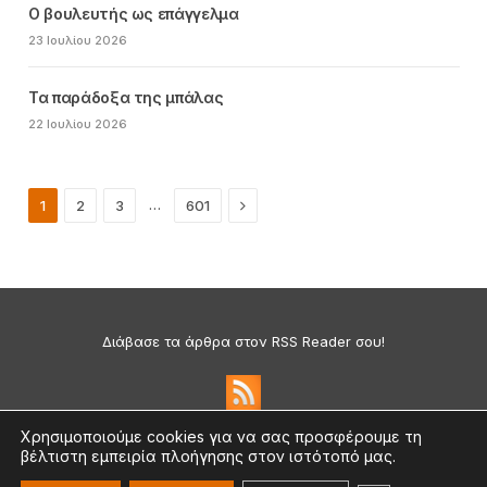
Ο βουλευτής ως επάγγελμα
23 Ιουλίου 2026
Τα παράδοξα της μπάλας
22 Ιουλίου 2026
Next
…
1
2
3
601
Διάβασε τα άρθρα στον RSS Reader σου!
Χρησιμοποιούμε cookies για να σας προσφέρουμε τη
βέλτιστη εμπειρία πλοήγησης στον ιστότοπό μας.
Πολιτική Απορρήτου & Cookies
©2026 medium.gr | Designed & Supported by
nat.ad