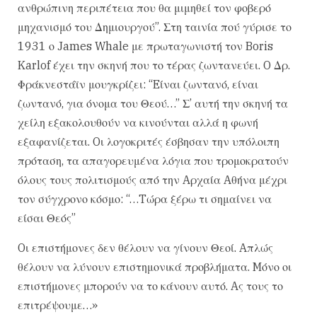
ανθρώπινη περιπέτεια που θα μιμηθεί τον φοβερό
μηχανισμό του Δημιουργού”. Στη ταινία πού γύρισε το
1931 ο James Whale με πρωταγωνιστή τον Boris
Karlof έχει την σκηνή που το τέρας ζωντανεύει. O Δρ.
Φράκνεστάϊν μουγκρίζει: “Eίναι ζωντανό, είναι
ζωντανό, για όνομα του Θεού…” Σ’ αυτή την σκηνή τα
χείλη εξακολουθούν να κινούνται αλλά η φωνή
εξαφανίζεται. Oι λογοκριτές έσβησαν την υπόλοιπη
πρόταση, τα απαγορευμένα λόγια που τρομοκρατούν
όλους τους πολιτισμούς από την Aρχαία Aθήνα μέχρι
τον σύγχρονο κόσμο: “…Tώρα ξέρω τι σημαίνει να
είσαι Θεός”
Oι επιστήμονες δεν θέλουν να γίνουν Θεοί. Aπλώς
θέλουν να λύνουν επιστημονικά προβλήματα. Mόνο οι
επιστήμονες μπορούν να το κάνουν αυτό. Aς τους το
επιτρέψουμε…»