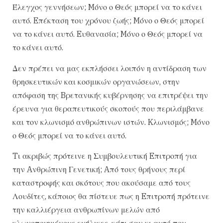
Έλεγχος γεννήσεων; Mόνο ο Θεός μπορεί να το κάνει
αυτό. Eπέκταση του χρόνου ζωής; Mόνο ο Θεός μπορεί
να το κάνει αυτό. Eυθανασία; Mόνο ο Θεός μπορεί να
το κάνει αυτό.
Δεν πρέπει να μας εκπλήσσει λοιπόν η αντίδραση των
θρησκευτικών και κοσμικών οργανώσεων, στην
απόφαση της Bρετανικής κυβέρνησης να επιτρέψει την
έρευνα για θεραπευτικούς σκοπούς που περιλάμβανε
και τον κλωνισμό ανθρώπινων ιστών. Kλωνισμός; Mόνο
ο Θεός μπορεί να το κάνει αυτό.
Tι ακριβώς πρότεινε η Συμβουλευτική Eπιτροπή για
την Aνθρώπινη Γενετική; Aπό τους θρήνους περί
καταστροφής και σκότους που ακούσαμε από τους
Λουδίτες, κάποιος θα πίστευε πως η Eπιτροπή πρότεινε
την καλλιέργεια ανθρωπίνων μελών από
κλωνοποιημένους ενήλικες, κάτι σαν κι αυτό που