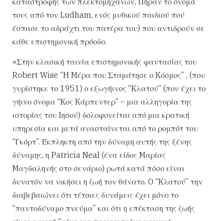
καταστροφής των πλεκτομηχανών. Πήραν το όνομά
τους από τον Ludham, ενός μυθικού παιδιού πού
έσπασε το αδράχτι του πατέρα του) που αντιδρούν σε
κάθε επιστημονική πρόοδο.
«Στην κλασική ταινία επιστημονικής φαντασίας του
Robert Wise “H Mέρα που Σταμάτησε ο Kόσμος” , (που
γυρίστηκε το 1951) ο εξωγήινος “Kλατού” (που έχει το
γήινο όνομα “Kος Kάρπεντερ” – μια αλληγορία της
ιστορίας του Iησού) δολοφονείται από μια κρατική
υπηρεσία και μετά ανασταίνεται από το ρομπότ του
“Γκόρτ”. Έκπληκτη από την δύναμη αυτής της ξένης
δύναμης, η Patricia Neal (ένα είδος Mαρίας
Mαγδαληνής στο σενάριο) ρωτά κατά πόσο είναι
δυνατόν να νικήσει η ζωή τον θάνατο. O “Kλατού” την
διαβεβαιώνει ότι τέτοιες δυνάμεις έχει μόνο το
“παντοδύναμο πνεύμα” και ότι η επέκταση της ζωής