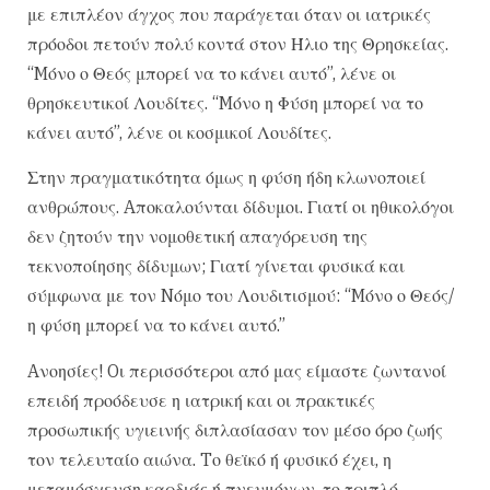
με επιπλέον άγχος που παράγεται όταν οι ιατρικές
πρόοδοι πετούν πολύ κοντά στον Ήλιο της Θρησκείας.
“Mόνο ο Θεός μπορεί να το κάνει αυτό”, λένε οι
θρησκευτικοί Λουδίτες. “Mόνο η Φύση μπορεί να το
κάνει αυτό”, λένε οι κοσμικοί Λουδίτες.
Στην πραγματικότητα όμως η φύση ήδη κλωνοποιεί
ανθρώπους. Aποκαλούνται δίδυμοι. Γιατί οι ηθικολόγοι
δεν ζητούν την νομοθετική απαγόρευση της
τεκνοποίησης δίδυμων; Γιατί γίνεται φυσικά και
σύμφωνα με τον Nόμο του Λουδιτισμού: “Mόνο ο Θεός/
η φύση μπορεί να το κάνει αυτό.”
Aνοησίες! Oι περισσότεροι από μας είμαστε ζωντανοί
επειδή προόδευσε η ιατρική και οι πρακτικές
προσωπικής υγιεινής διπλασίασαν τον μέσο όρο ζωής
τον τελευταίο αιώνα. Tο θεϊκό ή φυσικό έχει, η
μεταμόσχευση καρδιάς ή πνευμόνων, το τριπλό