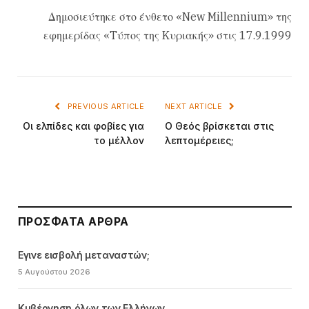
Δημοσιεύτηκε στο ένθετο «New Millennium» της
εφημερίδας «Tύπος της Kυριακής» στις 17.9.1999
PREVIOUS ARTICLE
NEXT ARTICLE
Oι ελπίδες και φοβίες για
O Θεός βρίσκεται στις
το μέλλον
λεπτομέρειες;
ΠΡΌΣΦΑΤΑ ΆΡΘΡΑ
Εγινε εισβολή μεταναστών;
5 Αυγούστου 2026
Κυβέρνηση όλων των Ελλήνων