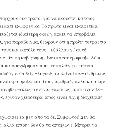
άρχουν δύο τρόποι για να ακουστεί κάποιος.
ι κάτι εξωφρενικό. Το πρώτο είναι εξαιρετικά
ειάζεται ιδιαίτερη σκέψη, αρκεί να υπερβάλει
Α, για παράδειγμα, θεωρούν ότι η πρώτη τετραετία
τους και καπέλο τους – εξάλλου γι’ αυτό
υν ότι «η κυβέρνηση είναι καταστροφική». Λέμε
κάποια προχώρησαν προς το καλύτερο, κάποια
 ισοζύγιο. Ουδείς –λογικός τουλάχιστον– άνθρωπος
 καλύτερα· φαίνεται στους αριθμούς αλλά και στην
 αρνηθεί –εκτός αν είναι γαλάζιος μουτζαχεντίν–
, έγιναν χειρότερα, όπως είναι π.χ. η διαχείριση
χωρίσει τα μεν από τα δε. Σύμφωνοι! Δεν θα
, αλλά επίσης δεν θα τα απαξίωνε. Μπορεί να