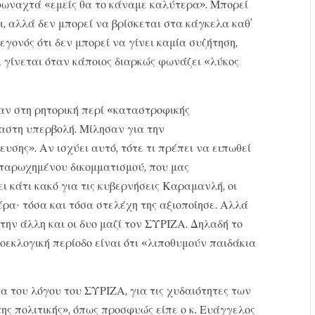
 φωναχτά «εμείς θα το κάναμε καλύτερα». Μπορεί
 αλλά δεν μπορεί να βρίσκεται στα κάγκελα καθ’
εγονός ότι δεν μπορεί να γίνει καμία συζήτηση,
τι γίνεται όταν κάποιος διαρκώς φωνάζει «λύκος
αν στη ρητορική περί «καταστροφικής
αστη υπερβολή. Μίλησαν για την
σης». Αν ισχύει αυτό, τότε τι πρέπει να ειπωθεί
 παρωχημένου δικομματισμού, που μας
ι κάτι κακό για τις κυβερνήσεις Καραμανλή, οι
έρα· τόσα και τόσα στελέχη της αξιοποίησε. Αλλά
την άλλη και οι δυο μαζί τον ΣΥΡΙΖΑ. Δηλαδή το
εκλογική περίοδο είναι ότι «λιποθυμούν παιδάκια
α του λόγου του ΣΥΡΙΖΑ, για τις χυδαιότητες των
ης πολιτικής», όπως προσφυώς είπε ο κ. Ευάγγελος