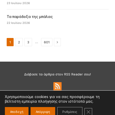
23 Ιουλίου 2026
Τα παράδοξα της μπάλας
22 Ιουλίου 2026
Next
…
1
2
3
601
Διάβασε τα άρθρα στον RSS Reader σου!
Χρησιμοποιούμε cookies για να σας προσφέρουμε τη
βέλτιστη εμπειρία πλοήγησης στον ιστότοπό μας.
Πολιτική Απορρήτου & Cookies
©2026 medium.gr | Designed & Supported by
nat.ad
ΚΛΕΊΣΙΜΟ ΤΟ
Αποδοχή
Απόρριψη
Ρυθμίσεις