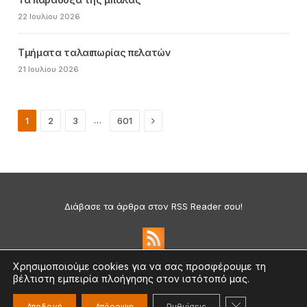
22 Ιουλίου 2026
Τμήματα ταλαιπωρίας πελατών
21 Ιουλίου 2026
Next
…
1
2
3
601
Διάβασε τα άρθρα στον RSS Reader σου!
Χρησιμοποιούμε cookies για να σας προσφέρουμε τη
βέλτιστη εμπειρία πλοήγησης στον ιστότοπό μας.
Πολιτική Απορρήτου & Cookies
©2026 medium.gr | Designed & Supported by
nat.ad
ΚΛΕΊΣΙΜΟ ΤΟ
Αποδοχή
Απόρριψη
Ρυθμίσεις