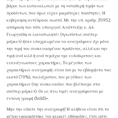
βάρος των καταναλωτών με τη «σταθερή τιμή» των
προϊόντων, που όμως είχαν μικρότερες ποσότητες. Η
κυβέρνηση αντέδρασε σωστά. Με την υπ. αριθμ. 35952
απόφαση του τότε υπουργού Ανάπτυξης κ. Αδ.
Γεωργιάδη οι λιανοπωλητές (πρωτίστως σούπερ
μάρκετ) ήταν υποχρεωμένοι να αναγράφουν όχι μόνο
την τιμή του συσκευασμένου προϊόντος, αλλά και την
τιμή ανά κιλό ή ανά τεμάχιο «με ευδιάκριτους και
ευανάγνωστους χαρακτήρες. Το μέγεθος των
χαρακτήρων αναγραφής είναι ίσο με το εβδομήντα τοις
εκατό (70%), τουλάχιστον, του μεγέθους των
χαρακτήρων (της συσκευασίας που βλέπουμε στα
σούπερ μάρκετ). Οι ως άνω τιμές αναγράφονται με
έντονη γραφή (bold)».
Μην την είδατε την αναγραφή! Η αλήθεια είναι ότι το
μέτρο εφαρμόστηκε για μερικές εβδομάδες, έτσι ώστε