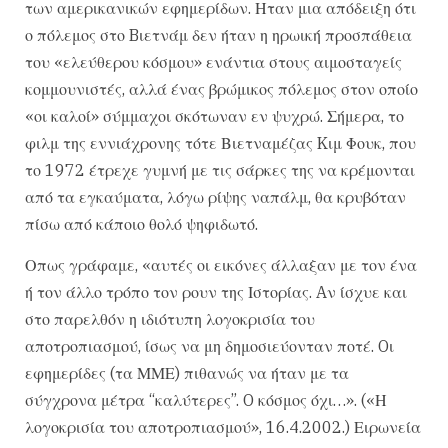
των αμερικανικών εφημερίδων. Ηταν μια απόδειξη ότι
ο πόλεμος στο Bιετνάμ δεν ήταν η ηρωική προσπάθεια
του «ελεύθερου κόσμου» ενάντια στους αιμοσταγείς
κομμουνιστές, αλλά ένας βρώμικος πόλεμος στον οποίο
«οι καλοί» σύμμαχοι σκότωναν εν ψυχρώ. Σήμερα, το
φιλμ της εννιάχρονης τότε Βιετναμέζας Kιμ Φουκ, που
το 1972 έτρεχε γυμνή με τις σάρκες της να κρέμονται
από τα εγκαύματα, λόγω ρίψης ναπάλμ, θα κρυβόταν
πίσω από κάποιο θολό ψηφιδωτό.
Οπως γράφαμε, «αυτές οι εικόνες άλλαξαν με τον ένα
ή τον άλλο τρόπο τον ρουν της Ιστορίας. Aν ίσχυε και
στο παρελθόν η ιδιότυπη λογοκρισία του
αποτροπιασμού, ίσως να μη δημοσιεύονταν ποτέ. Oι
εφημερίδες (τα ΜΜΕ) πιθανώς να ήταν με τα
σύγχρονα μέτρα “καλύτερες”. O κόσμος όχι…». («Η
λογοκρισία του αποτροπιασμού», 16.4.2002.) Ειρωνεία