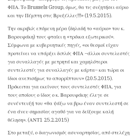
ΦΠΑ. Το Brussels Group, όμως, θα τις συζητήσει αύριο
και την Πέμπτη στις Βρυξέλλες!!!» (19.5.2015).
Την ακριβώς επόμενη μέρα (δηλαδή το «αύριο» του κ.
Βαρουφάκη) τους φταίει η «τρόικα εξωτερικού».
Σύμφωνα με κυβερνητικές πηγές, «οι θεσμοί είχαν
προτείνει να υπάρξει διπλός ΦΠΑ –άλλοι συντελεστές
για συναλλαγές με μετρητά και χαμηλότεροι
συντελεστές για συναλλαγές με κάρτα– και τώρα οι
ίδιοι ανεπισήμως το απορρίπτουν» (20.5.2015).
Πρόκειται για εκείνους τους συντελεστές ΦΠΑ, για
τους οποίους ο ίδιος ο κ. Βαρουφάκης έλεγε σε
συνέντευξή του «θα ψάξω να βρω έναν συντελεστή σε
ένα άνευ σημασίας αγαθό για να δείξουμε καλή
θέληση». (ΑΝΤ1 25.2.2015)
Στο μεταξύ, ο διαγωνισμός ασυναρτησίας, από στελέχη