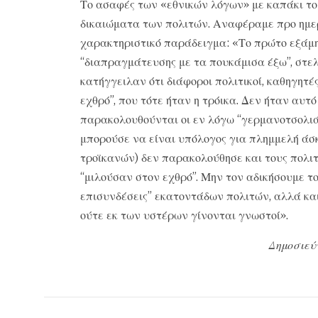
Το ασαφές των «εθνικών λόγων» με καπάκι το
δικαιώματα των πολιτών. Αναφέραμε προ ημερ
χαρακτηριστικό παράδειγμα: «Το πρώτο εξάμην
“διαπραγμάτευσης με τα πουκάμισα έξω”, στελ
κατήγγειλαν ότι διάφοροι πολιτικοί, καθηγητέ
εχθρό”, που τότε ήταν η τρόικα. Δεν ήταν αυτό
παρακολουθούνται οι εν λόγω “γερμανοτσολιάδ
μπορούσε να είναι υπόλογος για πλημμελή άσκ
τροϊκανών) δεν παρακολούθησε και τους πολιτι
“μιλούσαν στον εχθρό”. Μην τον αδικήσουμε τ
επισυνδέσεις” εκατοντάδων πολιτών, αλλά και δ
ούτε εκ των υστέρων γίνονται γνωστοί».
Δημοσιεύ