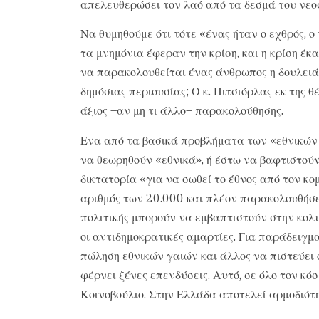
απελευθερώσει τον λαό από τα δεσμά του νεο
Να θυμηθούμε ότι τότε «ένας ήταν ο εχθρός, ο
τα μνημόνια έφεραν την κρίση, και η κρίση έκα
να παρακολουθείται ένας άνθρωπος η δουλειά 
δημόσιας περιουσίας; Ο κ. Πιτσιόρλας εκ της 
άξιος –αν μη τι άλλο– παρακολούθησης.
Ενα από τα βασικά προβλήματα των «εθνικών 
να θεωρηθούν «εθνικά», ή έστω να βαφτιστούν
δικτατορία «για να σωθεί το έθνος από τον κο
αριθμός των 20.000 και πλέον παρακολουθήσε
πολιτικής μπορούν να εμβαπτιστούν στην κολ
οι αντιδημοκρατικές αμαρτίες. Για παράδειγμ
πώληση εθνικών γαιών και άλλος να πιστεύει
φέρνει ξένες επενδύσεις. Αυτό, σε όλο τον κό
Κοινοβούλιο. Στην Ελλάδα αποτελεί αρμοδιότ