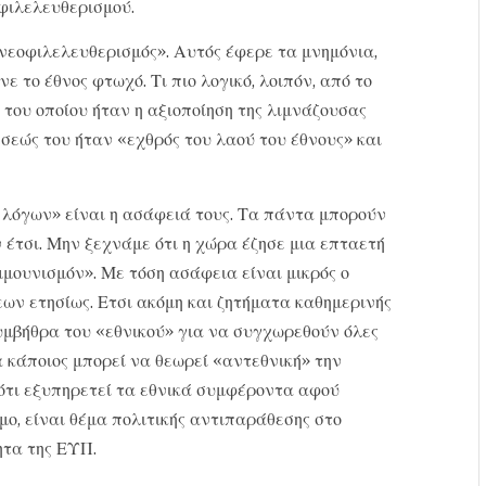
φιλελευθερισμού.
 νεοφιλελευθερισμός». Αυτός έφερε τα μνημόνια,
νε το έθνος φτωχό. Τι πιο λογικό, λοιπόν, από το
του οποίου ήταν η αξιοποίηση της λιμνάζουσας
θέσεώς του ήταν «εχθρός του λαού του έθνους» και
λόγων» είναι η ασάφειά τους. Τα πάντα μπορούν
 έτσι. Μην ξεχνάμε ότι η χώρα έζησε μια επταετή
μμουνισμόν». Με τόση ασάφεια είναι μικρός ο
ων ετησίως. Ετσι ακόμη και ζητήματα καθημερινής
υμβήθρα του «εθνικού» για να συγχωρεθούν όλες
α κάποιος μπορεί να θεωρεί «αντεθνική» την
 ότι εξυπηρετεί τα εθνικά συμφέροντα αφού
σμο, είναι θέμα πολιτικής αντιπαράθεσης στο
ητα της ΕΥΠ.